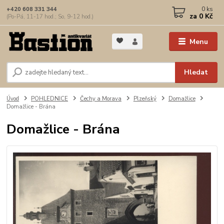
0
ks
+420 608 331 344
za
0 Kč
(Po-Pá, 11-17 hod.; So, 9-12 hod.)
Menu
Hledat
Úvod
POHLEDNICE
Čechy a Morava
Plzeňský
Domažlice
Domažlice - Brána
Domažlice - Brána