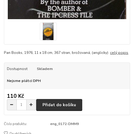
Pan Books, 1976, 11 x 18 cm, 367 stran, brožovaná, (anglicky)
celý popis
Dostupnost
Skladem
Nejsme plátci DPH
110 Kč
Přidat do košíku
Číslo produktu:
eng_0172-DMM9
Do oblíbených