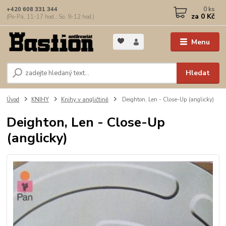
0
ks
+420 608 331 344
za
0 Kč
(Po-Pá, 11-17 hod.; So, 9-12 hod.)
Menu
Hledat
Úvod
KNIHY
Knihy v angličtině
Deighton, Len - Close-Up (anglicky)
Deighton, Len - Close-Up
(anglicky)