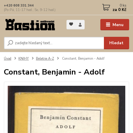
0
ks
+420 608 331 344
za
0 Kč
(Po-Pá, 11-17 hod.; So, 9-12 hod.)
Menu
Hledat
Úvod
KNIHY
Beletrie A-Z
Constant, Benjamin - Adolf
Constant, Benjamin - Adolf