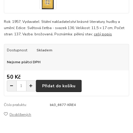
Rok: 1957; Vydavatel: Státní nakladatelství krásné literatury, hudby a
umění; Edice: Světová četba - svazek 136; Velikost: 11,5 × 17 cm; Počet
stran: 137; Vazba: brožovaná; Poznámka: pěkný stav;
celý popis
Dostupnost
Skladem
Nejsme plátci DPH
50 Kč
Přidat do košíku
Číslo produktu:
bk3_6677-KRE4
Do oblíbených