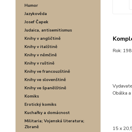
Humor
Jazykověda
Josef Čapek
Judaica, antisemitismus
Komple
Knihy v angličtině
Knihy v italštině
Rok: 198
Knihy v němčině
Knihy v ruštině
Knihy ve francouzštině
Knihy ve slovenštině
Vydavate
Knihy ve španělštině
Obálka a 
Komiks
Erotický komiks
Kuchařky a domácnost
Militaria; Vojenská literatura;
Zbraně
15 x 20,5