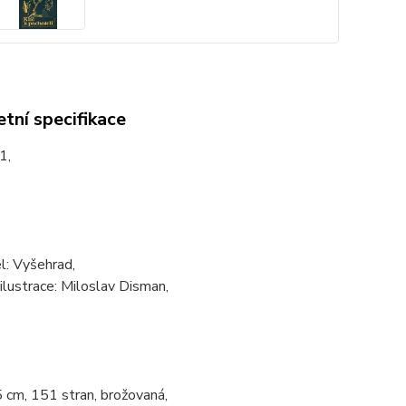
tní specifikace
1,
l: Vyšehrad,
ilustrace: Miloslav Disman,
 cm, 151 stran, brožovaná,