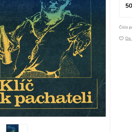
50
Číslo p
Do 