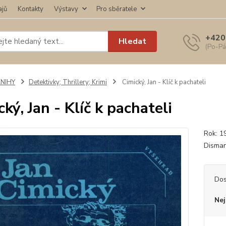
ajů
Kontakty
Výstavy
Pro sběratele
+420
Hledat
(Po-Pá
KNIHY
Detektivky; Thrillery; Krimi
Cimický, Jan - Klíč k pachateli
ký, Jan - Klíč k pachateli
Rok: 1
Disman
Dos
Nej