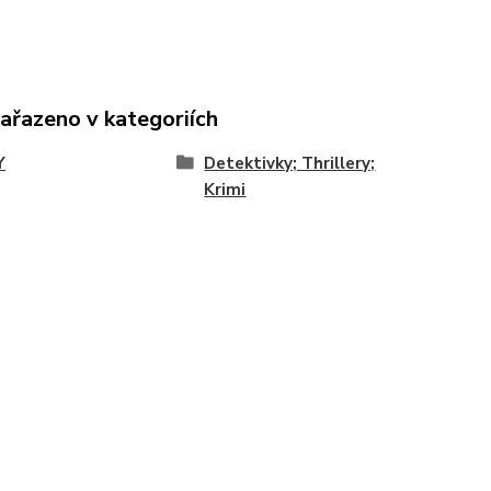
zařazeno v kategoriích
Y
Detektivky; Thrillery;
Krimi