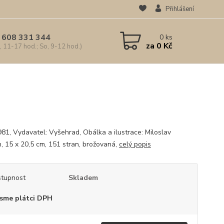
Přihlášení
 608 331 344
0
ks
za
0 Kč
, 11-17 hod.; So, 9-12 hod.)
981, Vydavatel: Vyšehrad, Obálka a ilustrace: Miloslav
, 15 x 20,5 cm, 151 stran, brožovaná,
celý popis
tupnost
Skladem
sme plátci DPH