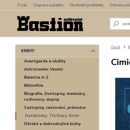
O nás
Doprava a platba
Obchodní podmínky
Ochrana úd
Úvod
KNIHY
Cimic
Avantgarda a obálky
Astronomie; Vesmír
Beletrie A-Z
Bibliofilie
Biografie, životopisy, memoáry,
rozhovory, dopisy
Cestopisy, cestování, průvodce
Detektivky; Thrillery; Krimi
Dětské a dobrodružné knihy