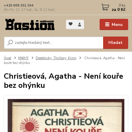
0
ks
+420 608 331 344
za
0 Kč
(Po-Pá, 11-17 hod.; So, 9-12 hod.)
Menu
Hledat
Úvod
KNIHY
Detektivky; Thrillery; Krimi
Christieová, Agatha - Není
kouře bez ohýnku
Christieová, Agatha - Není kouře
bez ohýnku