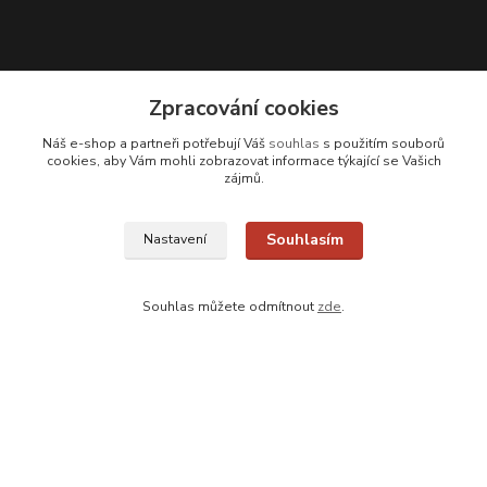
Kontakty
Zpracování cookies
Zákaznická podpora
Náš e-shop a partneři potřebují Váš
souhlas
s použitím souborů
+420 608 331 344
cookies, aby Vám mohli zobrazovat informace týkající se Vašich
zájmů.
(Po-Pá, 11-17 hod.; So, 9-12 hod.)
info@antikvariatcz.com
Souhlasím
Nastavení
Souhlas můžete odmítnout
zde
.
Upravit sběr cookies.
© Antikvariát a galerie Bastion