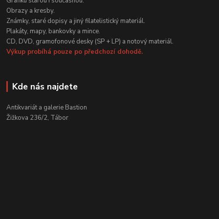
Grafiku starou i současnou.
Obrazy a kresby.
Známky, staré dopisy a jiný filatelistický materiál.
Plakáty, mapy, bankovky a mince.
CD, DVD, gramofonové desky (SP + LP) a notový materiál.
Výkup probíhá pouze po předchozí dohodě.
Kde nás najdete
Antikvariát a galerie Bastion
Žižkova 236/2, Tábor