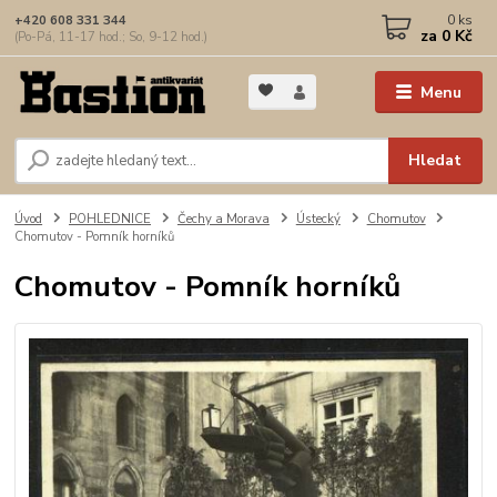
0
ks
+420 608 331 344
za
0 Kč
(Po-Pá, 11-17 hod.; So, 9-12 hod.)
Menu
Hledat
Úvod
POHLEDNICE
Čechy a Morava
Ústecký
Chomutov
Chomutov - Pomník horníků
Chomutov - Pomník horníků