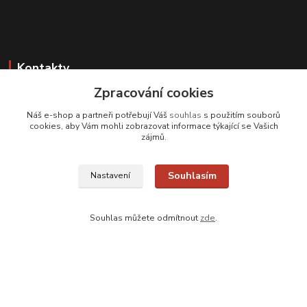
Kontakty
Zpracování cookies
Zákaznická podpora
+420 608 331 344
Náš e-shop a partneři potřebují Váš
souhlas
s použitím souborů
(Po-Pá, 11-17 hod.; So, 9-12 hod.)
cookies, aby Vám mohli zobrazovat informace týkající se Vašich
zájmů.
info@antikvariatcz.com
Souhlasím
Nastavení
Souhlas můžete odmítnout
zde
.
Upravit sběr cookies.
© Antikvariát a galerie Bastion