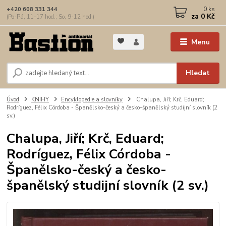
0
ks
+420 608 331 344
za
0 Kč
(Po-Pá, 11-17 hod.; So, 9-12 hod.)
Menu
Hledat
Úvod
KNIHY
Encyklopedie a slovníky
Chalupa, Jiří; Krč, Eduard;
Rodríguez, Félix Córdoba - Španělsko-český a česko-španělský studijní slovník (2
sv.)
Chalupa, Jiří; Krč, Eduard;
Rodríguez, Félix Córdoba -
Španělsko-český a česko-
španělský studijní slovník (2 sv.)