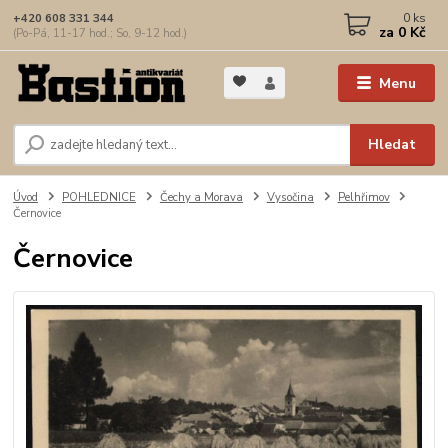
0
ks
+420 608 331 344
za
0 Kč
(Po-Pá, 11-17 hod.; So, 9-12 hod.)
Menu
Hledat
Úvod
POHLEDNICE
Čechy a Morava
Vysočina
Pelhřimov
Černovice
Černovice