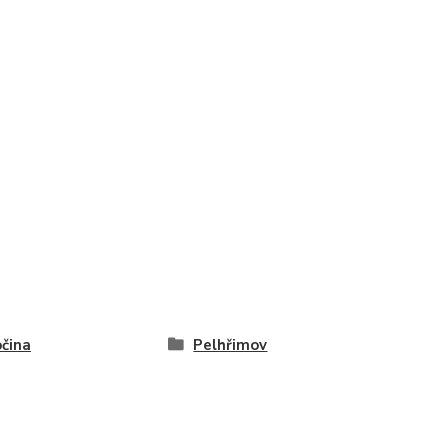
čina
Pelhřimov