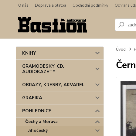
O nás
Doprava a platba
Obchodní podmínky
Ochrana úd
Úvod
KNIHY
Čern
GRAMODESKY, CD,
AUDIOKAZETY
OBRAZY, KRESBY, AKVAREL
GRAFIKA
POHLEDNICE
Čechy a Morava
Jihočeský