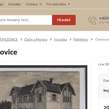
ajů
Kontakty
Výstavy
Pro sběratele
+420
Hledat
(Po-Pá
POHLEDNICE
Čechy a Morava
Vysočina
Pelhřimov
Černovic
ovice
cca 19
Dos
Nej
20