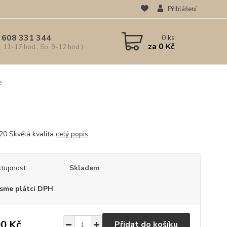
Přihlášení
 608 331 344
0
ks
za
0 Kč
, 11-17 hod.; So, 9-12 hod.)
e
20 Skvělá kvalita
celý popis
tupnost
Skladem
sme plátci DPH
0 Kč
Přidat do košíku