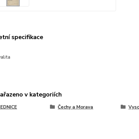
tní specifikace
alita
zařazeno v kategoriích
EDNICE
Čechy a Morava
Vyso