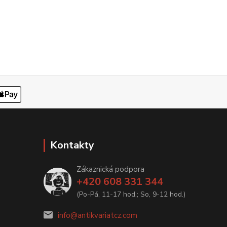
Kontakty
Zákaznická podpora
+420 608 331 344
(Po-Pá, 11-17 hod.; So, 9-12 hod.)
info@antikvariatcz.com