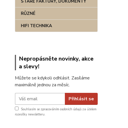
STARÉ FAKTURY, DOKUMENTY
RŮZNÉ
HIFI TECHNIKA
Nepropásněte novinky, akce
a slevy!
Můžete se kdykoli odhlásit. Zasíláme
maximálně jednou za měsíc.
Přihlásit se
Souhlasím se
zpracováním osobních údajů
za účelem
rozesílky newsletteru.