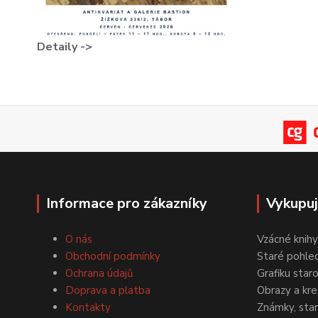
Detaily ->
Informace pro zákazníky
Vykupu
O nás
Vzácné knihy
Obchodní podmínky
Staré pohled
Ochrana údajů
Grafiku star
Doprava a platba
Obrazy a kre
Kontakty
Známky, staré