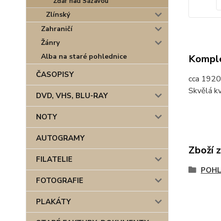
Žďár nad Sázavou
Zlínský
Zahraničí
Žánry
Alba na staré pohlednice
Komple
ČASOPISY
cca 1920
Skvělá kv
DVD, VHS, BLU-RAY
NOTY
AUTOGRAMY
Zboží 
FILATELIE
POHL
FOTOGRAFIE
PLAKÁTY