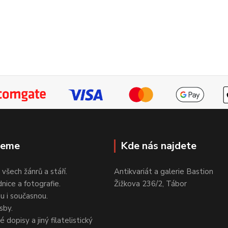
jeme
Kde nás najdete
 všech žánrů a stáří.
Antikvariát a galerie Bastion
nice a fotografie.
Žižkova 236/2, Tábor
ou i současnou.
sby.
 dopisy a jiný filatelistický