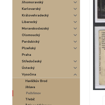
Jihomoravský
Karlovarský
Královehradecký
Liberecký
Moravskoslezský
Olomoucký
Pardubický
Plzeňský
Praha
Středočeský
Ústecký
Vysočina
Havlíčkův Brod
Jihlava
Pelhřimov
Třebíč