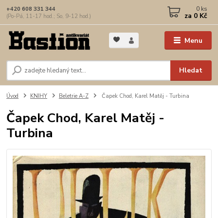
0
ks
+420 608 331 344
za
0 Kč
(Po-Pá, 11-17 hod.; So, 9-12 hod.)
Menu
Hledat
Úvod
KNIHY
Beletrie A-Z
Čapek Chod, Karel Matěj - Turbina
Čapek Chod, Karel Matěj -
Turbina