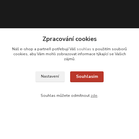
Zpracování cookies
Kontakty
Náš e-shop a partneři potřebují Váš
souhlas
s použitím souborů
Zákaznická podpora
cookies, aby Vám mohli zobrazovat informace týkající se Vašich
zájmů.
+420 608 331 344
(Po-Pá, 11-17 hod.; So, 9-12 hod.)
Souhlasím
Nastavení
info@antikvariatcz.com
Souhlas můžete odmítnout
zde
.
Upravit sběr cookies.