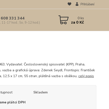
Přihlášení
 608 331 344
0
ks
za
0 Kč
, 11-17 hod.; So, 9-12 hod.)
963, Vydavatel: Česloslovenský spisovatel (KPP), Praha,
, vazba a grafická úprava: Zdenek Seydl, Frontispis: František
a, 12,5 x 17 cm, 55 stran, plátěná vazba s obálkou,
celý popis
tupnost
Skladem
sme plátci DPH