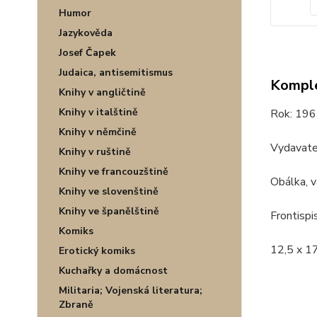
Humor
Jazykověda
Josef Čapek
Judaica, antisemitismus
Komple
Knihy v angličtině
Knihy v italštině
Rok: 196
Knihy v němčině
Vydavate
Knihy v ruštině
Knihy ve francouzštině
Obálka, v
Knihy ve slovenštině
Knihy ve španělštině
Frontispi
Komiks
12,5 x 17
Erotický komiks
Kuchařky a domácnost
Militaria; Vojenská literatura;
Zbraně