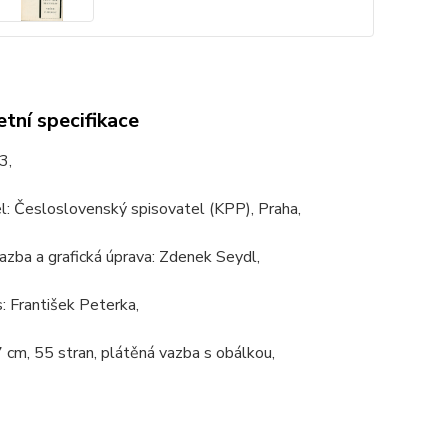
tní specifikace
3,
l: Česloslovenský spisovatel (KPP), Praha,
azba a grafická úprava: Zdenek Seydl,
s: František Peterka,
 cm, 55 stran, plátěná vazba s obálkou,