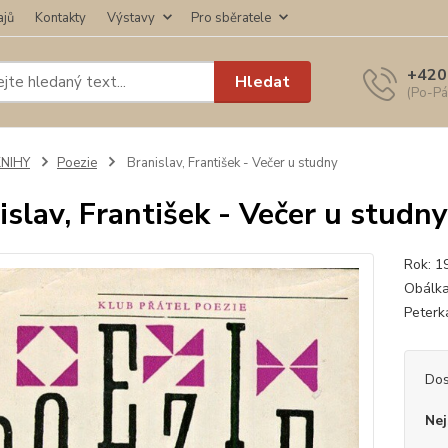
ajů
Kontakty
Výstavy
Pro sběratele
+420
Hledat
(Po-Pá
KNIHY
Poezie
Branislav, František - Večer u studny
islav, František - Večer u studny
Rok: 1
Obálka
Peterk
Dos
Nej