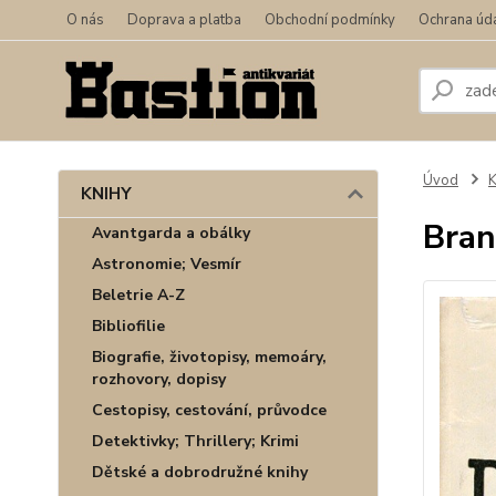
O nás
Doprava a platba
Obchodní podmínky
Ochrana úd
Úvod
KNIHY
Bran
Avantgarda a obálky
Astronomie; Vesmír
Beletrie A-Z
Bibliofilie
Biografie, životopisy, memoáry,
rozhovory, dopisy
Cestopisy, cestování, průvodce
Detektivky; Thrillery; Krimi
Dětské a dobrodružné knihy