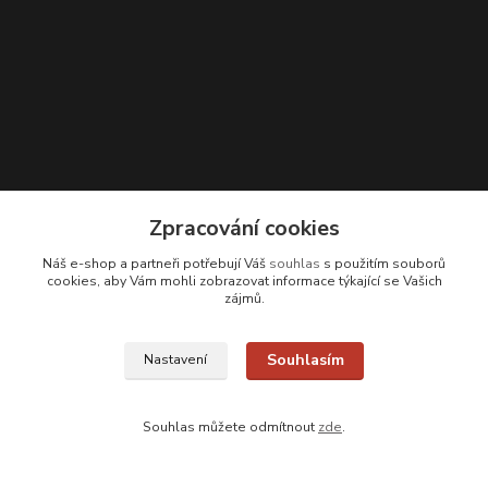
Zpracování cookies
Náš e-shop a partneři potřebují Váš
souhlas
s použitím souborů
cookies, aby Vám mohli zobrazovat informace týkající se Vašich
Kontakty
zájmů.
Zákaznická podpora
+420 608 331 344
Souhlasím
Nastavení
(Po-Pá, 11-17 hod.; So, 9-12 hod.)
info@antikvariatcz.com
Souhlas můžete odmítnout
zde
.