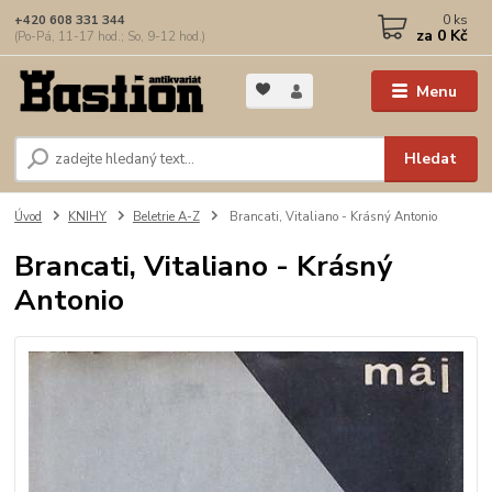
0
ks
+420 608 331 344
za
0 Kč
(Po-Pá, 11-17 hod.; So, 9-12 hod.)
Menu
Hledat
Úvod
KNIHY
Beletrie A-Z
Brancati, Vitaliano - Krásný Antonio
Brancati, Vitaliano - Krásný
Antonio