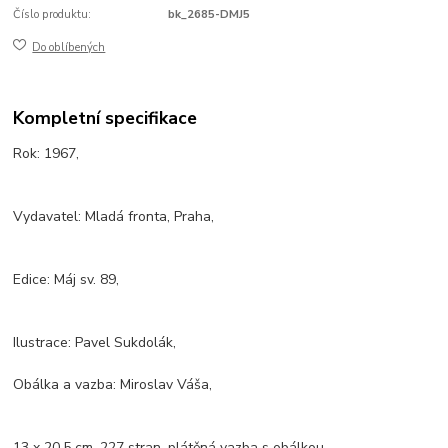
Číslo produktu:
bk_2685-DMJ5
Do oblíbených
Kompletní specifikace
Rok: 1967,
Vydavatel: Mladá fronta, Praha,
Edice: Máj sv. 89,
Ilustrace: Pavel Sukdolák,
Obálka a vazba: Miroslav Váša,
13 x 20,5 cm, 227 stran, plátěná vazba s obálkou,