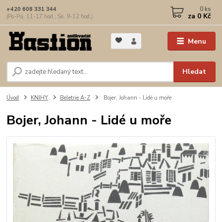
0
ks
+420 608 331 344
za
0 Kč
(Po-Pá, 11-17 hod.; So, 9-12 hod.)
Menu
Hledat
Úvod
KNIHY
Beletrie A-Z
Bojer, Johann - Lidé u moře
Bojer, Johann - Lidé u moře