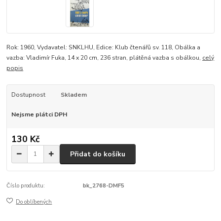
Rok: 1960, Vydavatel: SNKLHU, Edice: Klub čtenářů sv. 118, Obálka a
vazba: Vladimír Fuka, 14 x 20 cm, 236 stran, plátěná vazba s obálkou,
celý
popis
Dostupnost
Skladem
Nejsme plátci DPH
130 Kč
Přidat do košíku
Číslo produktu:
bk_2768-DMF5
Do oblíbených