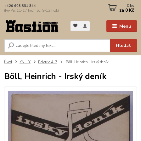
0
ks
+420 608 331 344
za
0 Kč
(Po-Pá, 11-17 hod.; So, 9-12 hod.)
Menu
Hledat
Úvod
KNIHY
Beletrie A-Z
Böll, Heinrich - Irský deník
Böll, Heinrich - Irský deník