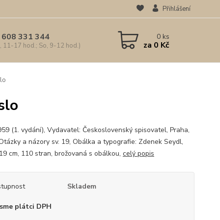
Přihlášení
 608 331 344
0
ks
za
0 Kč
, 11-17 hod.; So, 9-12 hod.)
slo
slo
959 (1. vydání), Vydavatel: Československý spisovatel, Praha,
 Otázky a názory sv. 19, Obálka a typografie: Zdenek Seydl,
 19 cm, 110 stran, brožovaná s obálkou,
celý popis
tupnost
Skladem
sme plátci DPH