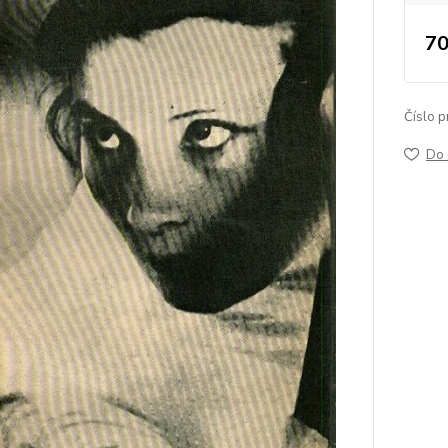
70
Číslo p
Do 