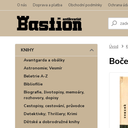
O nás
Doprava a platba
Obchodní podmínky
Ochrana úd
Úvod
KNIHY
Boče
Avantgarda a obálky
Astronomie; Vesmír
Beletrie A-Z
Bibliofilie
Biografie, životopisy, memoáry,
rozhovory, dopisy
Cestopisy, cestování, průvodce
Detektivky; Thrillery; Krimi
Dětské a dobrodružné knihy