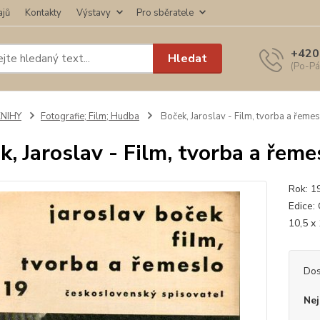
ajů
Kontakty
Výstavy
Pro sběratele
+420
Hledat
(Po-Pá
KNIHY
Fotografie; Film; Hudba
Boček, Jaroslav - Film, tvorba a řeme
k, Jaroslav - Film, tvorba a řeme
Rok: 1
Edice:
10,5 x
Dos
Nej