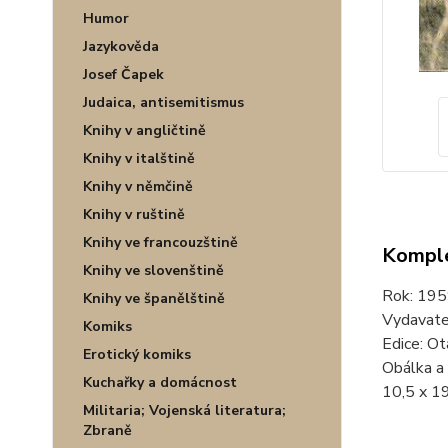
Humor
Jazykověda
Josef Čapek
Judaica, antisemitismus
Knihy v angličtině
Knihy v italštině
Knihy v němčině
Knihy v ruštině
Knihy ve francouzštině
Komple
Knihy ve slovenštině
Rok: 1959
Knihy ve španělštině
Vydavate
Komiks
Edice: Ot
Erotický komiks
Obálka a 
Kuchařky a domácnost
10,5 x 19
Militaria; Vojenská literatura;
Zbraně