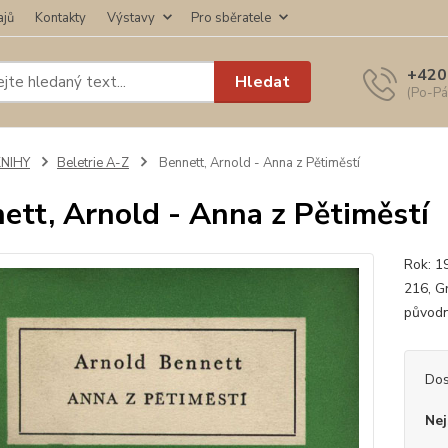
ajů
Kontakty
Výstavy
Pro sběratele
+420
Hledat
(Po-Pá
KNIHY
Beletrie A-Z
Bennett, Arnold - Anna z Pětiměstí
ett, Arnold - Anna z Pětiměstí
Rok: 1
216, G
původn
Dos
Nej