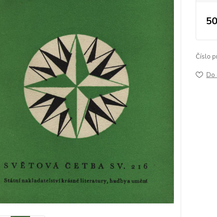
50
Číslo p
Do 