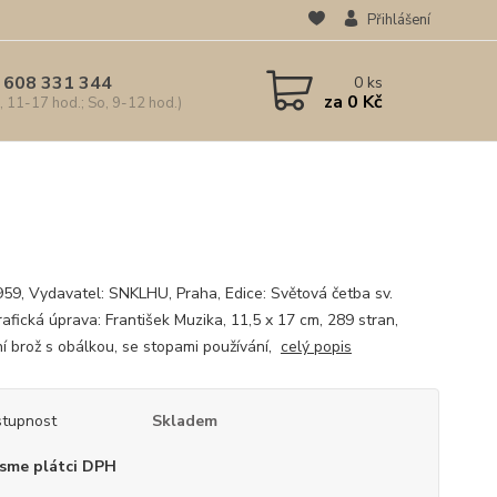
Přihlášení
 608 331 344
0
ks
za
0 Kč
, 11-17 hod.; So, 9-12 hod.)
959, Vydavatel: SNKLHU, Praha, Edice: Světová četba sv.
rafická úprava: František Muzika, 11,5 x 17 cm, 289 stran,
í brož s obálkou, se stopami používání,
celý popis
tupnost
Skladem
sme plátci DPH