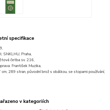
tní specifikace
9,
l: SNKLHU, Praha,
ětová četba sv. 216,
úprava: František Muzika,
 cm, 289 stran, původní brož s obálkou, se stopami používání,
zařazeno v kategoriích