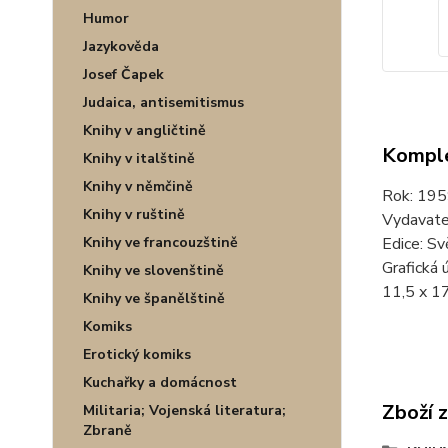
Humor
Jazykověda
Josef Čapek
Judaica, antisemitismus
Knihy v angličtině
Komple
Knihy v italštině
Knihy v němčině
Rok: 195
Knihy v ruštině
Vydavate
Edice: Sv
Knihy ve francouzštině
Grafická 
Knihy ve slovenštině
11,5 x 17
Knihy ve španělštině
Komiks
Erotický komiks
Kuchařky a domácnost
Zboží 
Militaria; Vojenská literatura;
Zbraně