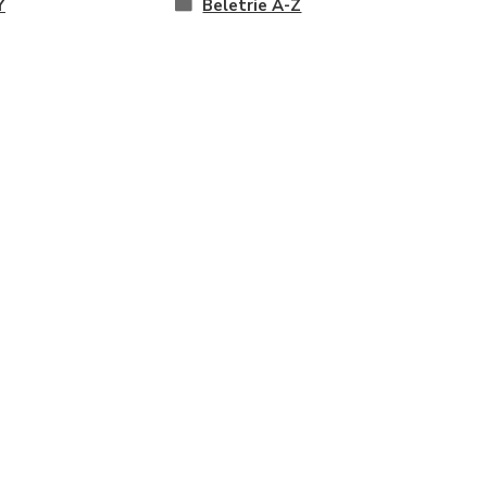
Y
Beletrie A-Z