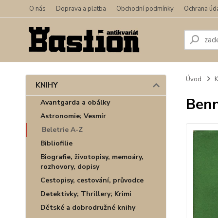
O nás
Doprava a platba
Obchodní podmínky
Ochrana úd
Úvod
KNIHY
Benn
Avantgarda a obálky
Astronomie; Vesmír
Beletrie A-Z
Bibliofilie
Biografie, životopisy, memoáry,
rozhovory, dopisy
Cestopisy, cestování, průvodce
Detektivky; Thrillery; Krimi
Dětské a dobrodružné knihy