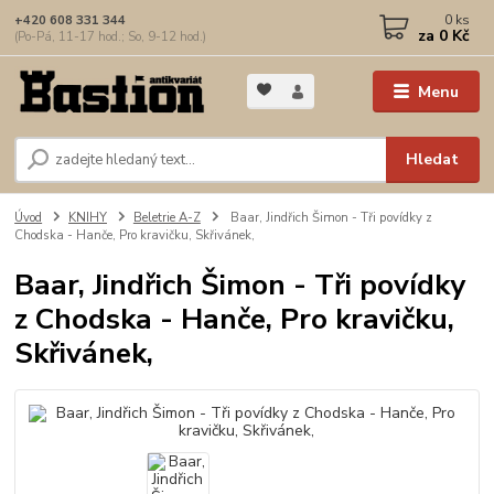
0
ks
+420 608 331 344
za
0 Kč
(Po-Pá, 11-17 hod.; So, 9-12 hod.)
Menu
Hledat
Úvod
KNIHY
Beletrie A-Z
Baar, Jindřich Šimon - Tři povídky z
Chodska - Hanče, Pro kravičku, Skřivánek,
Baar, Jindřich Šimon - Tři povídky
z Chodska - Hanče, Pro kravičku,
Skřivánek,