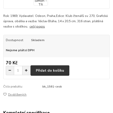
Rok: 1969, Vydavatel: Odeon, Praha,Edice: Klub čtenářů sv. 270, Grafická
úprava, obálka a vazba: Václav Bláha, 14 x 20,5 cm, 316 stran, plátěná
vazba s obálkou,
celý popis
Dostupnost
Skladem
Nejsme plátci DPH
70 Kč
Přidat do košíku
Číslo produktu:
bk_1561-cesk
Do oblíbených
Kompletní specifikace