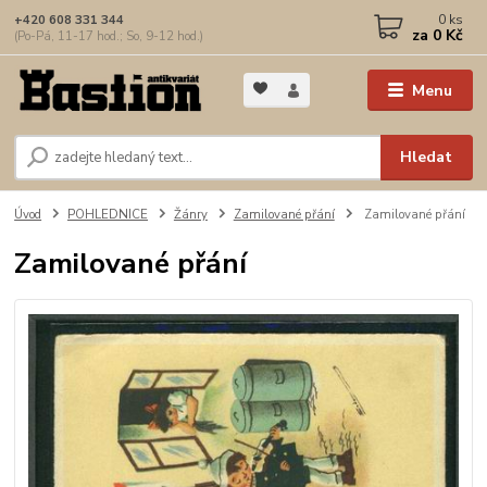
0
ks
+420 608 331 344
za
0 Kč
(Po-Pá, 11-17 hod.; So, 9-12 hod.)
Menu
Hledat
Úvod
POHLEDNICE
Žánry
Zamilované přání
Zamilované přání
Zamilované přání