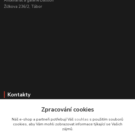
Antikvariát a galerie Bastion
Žižkova 236/2, Tábor
Kontakty
Zákaznická podpora
Zpracování cookies
+420 608 331 344
Náš e-shop a partneři potřebují Váš
souhlas
s použitím souborů
(Po-Pá, 11-17 hod.; So, 9-12 hod.)
cookies, aby Vám mohli zobrazovat informace týkající se Vašich
zájmů.
info@antikvariatcz.com