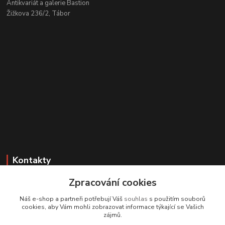
Antikvariát a galerie Bastion
Žižkova 236/2, Tábor
Kontakty
Zpracování cookies
Zákaznická podpora
+420 608 331 344
Náš e-shop a partneři potřebují Váš
souhlas
s použitím souborů
(Po-Pá, 11-17 hod.; So, 9-12 hod.)
cookies, aby Vám mohli zobrazovat informace týkající se Vašich
zájmů.
info@antikvariatcz.com