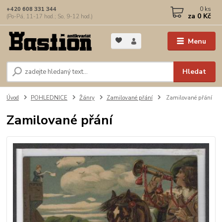
0
ks
+420 608 331 344
za
0 Kč
(Po-Pá, 11-17 hod.; So, 9-12 hod.)
Menu
Hledat
Úvod
POHLEDNICE
Žánry
Zamilované přání
Zamilované přání
Zamilované přání