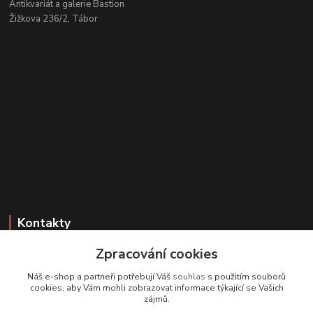
Antikvariát a galerie Bastion
Žižkova 236/2, Tábor
Kontakty
Zpracování cookies
Zákaznická podpora
+420 608 331 344
Náš e-shop a partneři potřebují Váš
souhlas
s použitím souborů
(Po-Pá, 11-17 hod.; So, 9-12 hod.)
cookies, aby Vám mohli zobrazovat informace týkající se Vašich
zájmů.
info@antikvariatcz.com