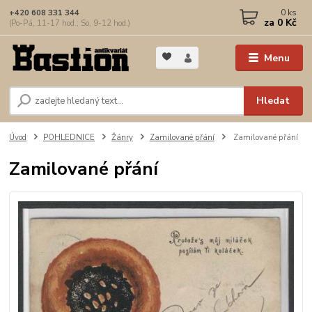
0
ks
+420 608 331 344
za
0 Kč
(Po-Pá, 11-17 hod.; So, 9-12 hod.)
Menu
Hledat
Úvod
POHLEDNICE
Žánry
Zamilované přání
Zamilované přání
Zamilované přání