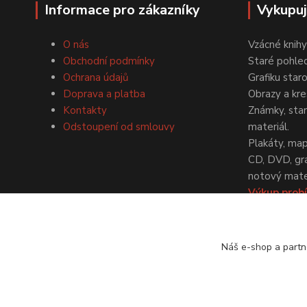
Informace pro zákazníky
Vykupu
O nás
Vzácné knihy
Obchodní podmínky
Staré pohled
Ochrana údajů
Grafiku star
Doprava a platba
Obrazy a kre
Kontakty
Známky, staré
Odstoupení od smlouvy
materiál.
Plakáty, map
CD, DVD, gr
notový mater
Výkup probí
dohodě.
Náš e-shop a partn