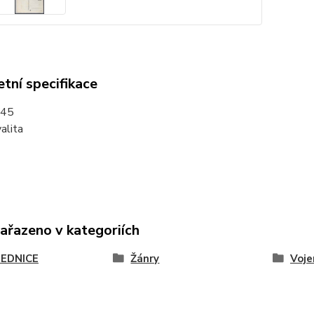
tní specifikace
945
alita
zařazeno v kategoriích
EDNICE
Žánry
Voje