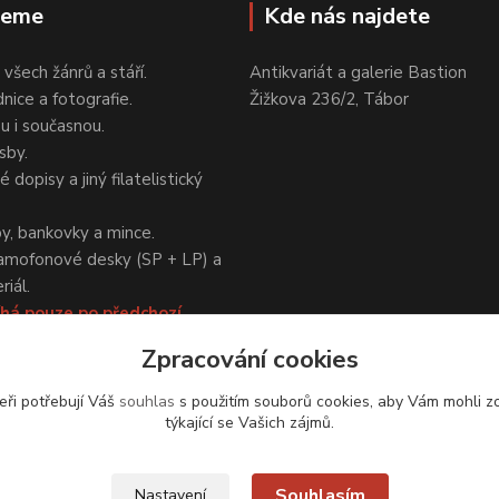
jeme
Kde nás najdete
 všech žánrů a stáří.
Antikvariát a galerie Bastion
nice a fotografie.
Žižkova 236/2, Tábor
ou i současnou.
sby.
 dopisy a jiný filatelistický
y, bankovky a mince.
amofonové desky (SP + LP) a
iál.
há pouze po předchozí
Zpracování cookies
eři potřebují Váš
souhlas
s použitím souborů cookies, aby Vám mohli z
týkající se Vašich zájmů.
Upravit sběr cookies.
Souhlasím
Nastavení