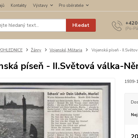
ajů
Kontakty
Výstavy
Pro sběratele
+420
Hledat
(Po-Pá
POHLEDNICE
Žánry
Vojenské, Militaria
Vojenská píseň - II.Svět
nská píseň - II.Světová válka-N
1939-1
Dos
Nej
20