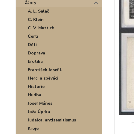
Žánry
A. L. Salač
C. Klein
C. V. Muttich
Čerti
Děti
Doprava
Erotika
František Josef I.
Herci a zpěváci
Historie
Hudba
Josef Mánes
Joža Úprka
Judaica, antisemitismus
Kroje