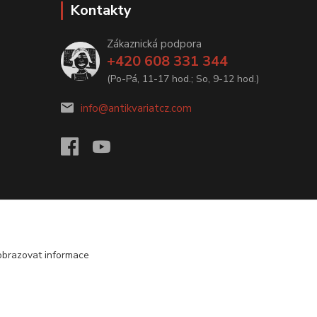
Kontakty
Zákaznická podpora
+420 608 331 344
(Po-Pá, 11-17 hod.; So, 9-12 hod.)
info@antikvariatcz.com
obrazovat informace