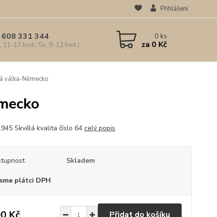
Přihlášení
 608 331 344
0
ks
za
0 Kč
, 11-17 hod.; So, 9-12 hod.)
ová válka-Německo
ěmecko
945 Skvělá kvalita číslo 64
celý popis
tupnost
Skladem
sme plátci DPH
0 Kč
Přidat do košíku