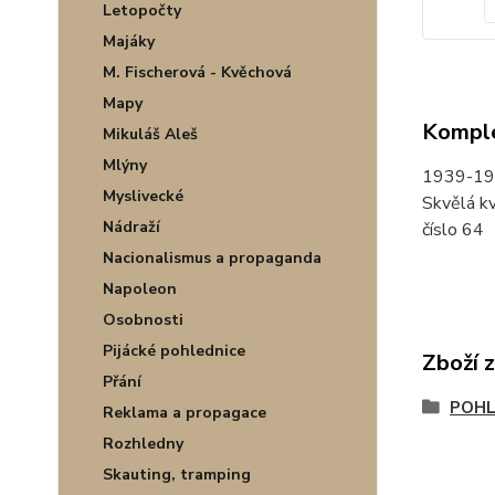
Letopočty
Majáky
M. Fischerová - Kvěchová
Mapy
Komple
Mikuláš Aleš
Mlýny
1939-1
Myslivecké
Skvělá kv
Nádraží
číslo 64
Nacionalismus a propaganda
Napoleon
Osobnosti
Pijácké pohlednice
Zboží 
Přání
POHL
Reklama a propagace
Rozhledny
Skauting, tramping