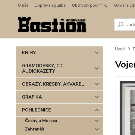
O nás
Doprava a platba
Obchodní podmínky
Ochrana úd
Úvod
KNIHY
Voje
GRAMODESKY, CD,
AUDIOKAZETY
OBRAZY, KRESBY, AKVAREL
GRAFIKA
POHLEDNICE
Čechy a Morava
Zahraničí