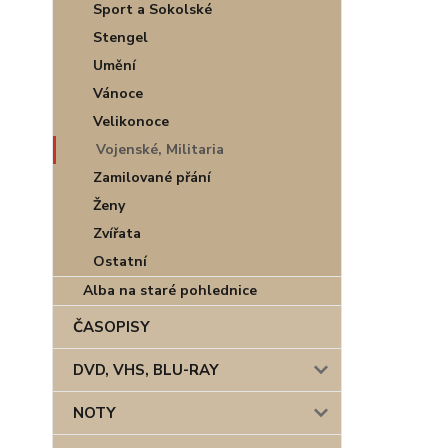
Sport a Sokolské
Stengel
Umění
Vánoce
Velikonoce
Vojenské, Militaria
Zamilované přání
Ženy
Zvířata
Ostatní
Alba na staré pohlednice
ČASOPISY
DVD, VHS, BLU-RAY
NOTY