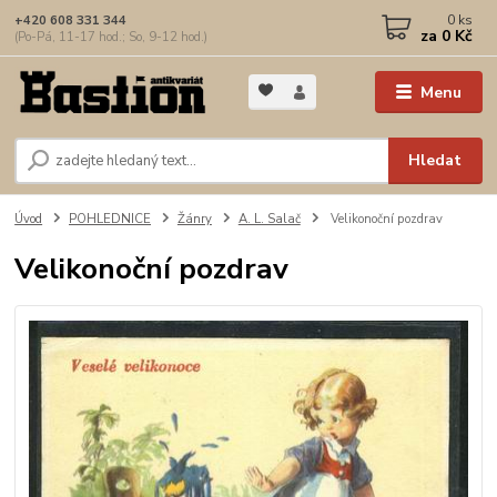
0
ks
+420 608 331 344
za
0 Kč
(Po-Pá, 11-17 hod.; So, 9-12 hod.)
Menu
Hledat
Úvod
POHLEDNICE
Žánry
A. L. Salač
Velikonoční pozdrav
Velikonoční pozdrav