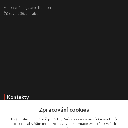
Antikvariát a galerie Bastion
Žižkova 236/2, Tábor
Kontakty
Zpracování cookies
Zákaznická podpora
+420 608 331 344
Náš e-shop a partneři potřebují Váš
souhlas
s použitím souborů
(Po-Pá, 11-17 hod.; So, 9-12 hod.)
cookies, aby Vám mohli zobrazovat informace týkající se Vašich