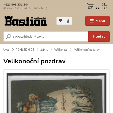
0
ks
+420 608 331 344
za
0 Kč
(Po-Pá, 11-17 hod.; So, 9-12 hod.)
Menu
Hledat
Úvod
POHLEDNICE
Žánry
Velikonoce
Velikonoční pozdrav
Velikonoční pozdrav