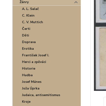
Žánry
A. L. Salač
C. Klein
C. V. Muttich
Čerti
Děti
Doprava
Erotika
František Josef I.
Herci a zpěváci
Historie
Hudba
Josef Mánes
Joža Úprka
Judaica, antisemitismus
Kroje