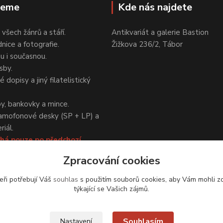
jeme
Kde nás najdete
 všech žánrů a stáří.
Antikvariát a galerie Bastion
nice a fotografie.
Žižkova 236/2, Tábor
ou i současnou.
sby.
 dopisy a jiný filatelistický
y, bankovky a mince.
amofonové desky (SP + LP) a
iál.
há pouze po předchozí
Zpracování cookies
eři potřebují Váš
souhlas
s použitím souborů cookies, aby Vám mohli z
týkající se Vašich zájmů.
Upravit sběr cookies.
Souhlasím
Nastavení