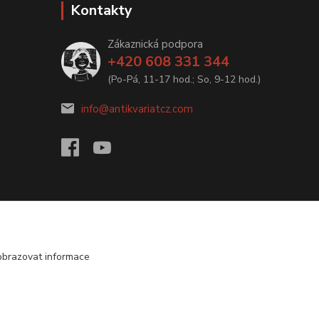
Kontakty
Zákaznická podpora
+420 608 331 344
(Po-Pá, 11-17 hod.; So, 9-12 hod.)
info@antikvariatcz.com
obrazovat informace