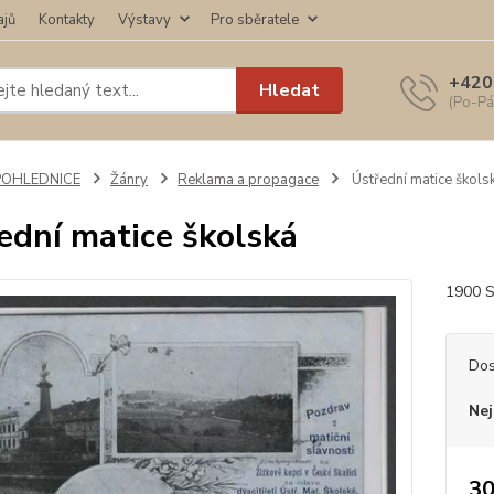
ajů
Kontakty
Výstavy
Pro sběratele
+420
Hledat
(Po-Pá
POHLEDNICE
Žánry
Reklama a propagace
Ústřední matice škols
ední matice školská
1900 S
Dos
Nej
30