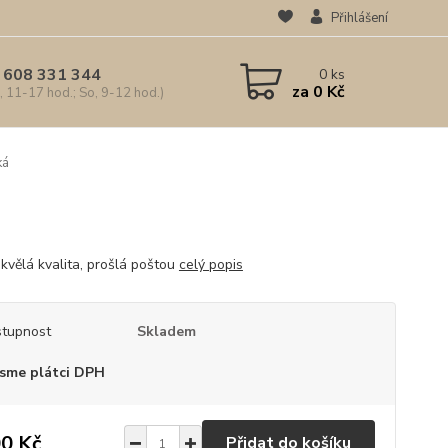
Přihlášení
 608 331 344
0
ks
za
0 Kč
, 11-17 hod.; So, 9-12 hod.)
ká
kvělá kvalita, prošlá poštou
celý popis
tupnost
Skladem
sme plátci DPH
0 Kč
Přidat do košíku