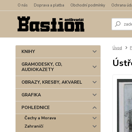
O nás
Doprava a platba
Obchodní podmínky
Ochrana úd
Úvod
KNIHY
Ústř
GRAMODESKY, CD,
AUDIOKAZETY
OBRAZY, KRESBY, AKVAREL
GRAFIKA
POHLEDNICE
Čechy a Morava
Zahraničí