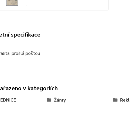
tní specifikace
alita, prošlá poštou
zařazeno v kategoriích
EDNICE
Žánry
Rekl