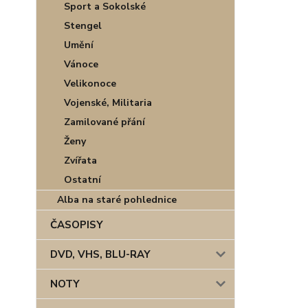
Sport a Sokolské
Stengel
Umění
Vánoce
Velikonoce
Vojenské, Militaria
Zamilované přání
Ženy
Zvířata
Ostatní
Alba na staré pohlednice
ČASOPISY
DVD, VHS, BLU-RAY
NOTY