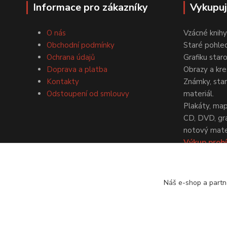
Informace pro zákazníky
Vykupu
O nás
Vzácné knihy
Obchodní podmínky
Staré pohled
Ochrana údajů
Grafiku star
Doprava a platba
Obrazy a kre
Kontakty
Známky, staré
Odstoupení od smlouvy
materiál.
Plakáty, map
CD, DVD, gr
notový mater
Výkup probí
dohodě.
Náš e-shop a partn