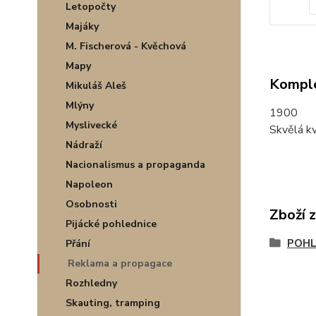
Letopočty
Majáky
M. Fischerová - Kvěchová
Mapy
Komple
Mikuláš Aleš
Mlýny
1900
Myslivecké
Skvělá kv
Nádraží
Nacionalismus a propaganda
Napoleon
Osobnosti
Zboží 
Pijácké pohlednice
POHL
Přání
Reklama a propagace
Rozhledny
Skauting, tramping