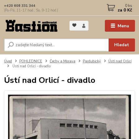
0
ks
+420 608 331 344
za
0 Kč
(Po-Pá, 11-17 hod.; So, 9-12 hod.)
Menu
Hledat
Úvod
POHLEDNICE
Čechy a Morava
Pardubický
Ústí nad Orlicí
Ústí nad Orlicí - divadlo
Ústí nad Orlicí - divadlo