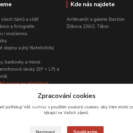
jeme
Kde nás najdete
 všech žánrů a stáří.
Antikvariát a galerie Bastion
nice a fotografie.
Žižkova 236/2, Tábor
ou i současnou.
sby.
 dopisy a jiný filatelistický
y, bankovky a mince.
amofonové desky (SP + LP) a
iál.
há pouze po předchozí
Zpracování cookies
eři potřebují Váš
souhlas
s použitím souborů cookies, aby Vám mohli z
týkající se Vašich zájmů.
Upravit sběr cookies.
Souhlasím
Nastavení