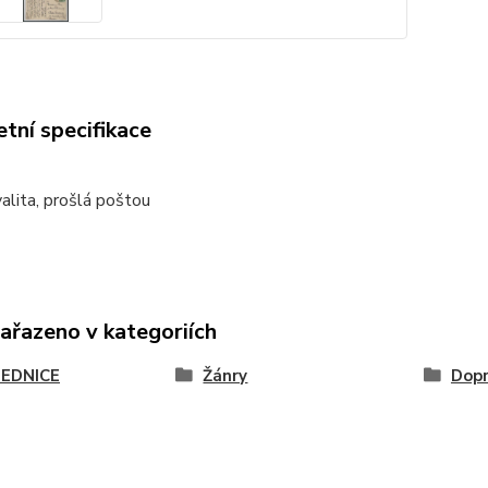
tní specifikace
alita, prošlá poštou
zařazeno v kategoriích
EDNICE
Žánry
Dop