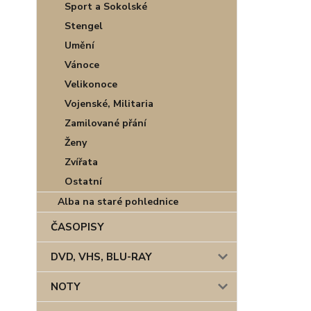
Sport a Sokolské
Stengel
Umění
Vánoce
Velikonoce
Vojenské, Militaria
Zamilované přání
Ženy
Zvířata
Ostatní
Alba na staré pohlednice
ČASOPISY
DVD, VHS, BLU-RAY
NOTY