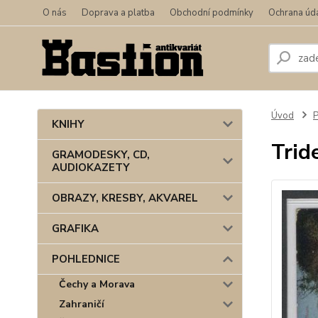
O nás
Doprava a platba
Obchodní podmínky
Ochrana úd
Úvod
KNIHY
Trid
GRAMODESKY, CD,
AUDIOKAZETY
OBRAZY, KRESBY, AKVAREL
GRAFIKA
POHLEDNICE
Čechy a Morava
Zahraničí