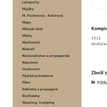
Letopočty
Majáky
M. Fischerová - Kvěchová
Mapy
Komple
Mikuláš Aleš
Mlýny
1912
Myslivecké
Skvělá kv
Nádraží
Nacionalismus a propaganda
Napoleon
Osobnosti
Zboží 
Pijácké pohlednice
POHL
Přání
Reklama a propagace
Rozhledny
Skauting, tramping