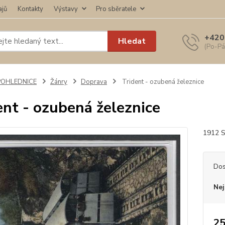
ajů
Kontakty
Výstavy
Pro sběratele
+420
Hledat
(Po-Pá
POHLEDNICE
Žánry
Doprava
Trident - ozubená železnice
ent - ozubená železnice
1912 S
Dos
Nej
25