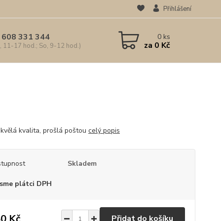
Přihlášení
 608 331 344
0
ks
za
0 Kč
, 11-17 hod.; So, 9-12 hod.)
kvělá kvalita, prošlá poštou
celý popis
tupnost
Skladem
sme plátci DPH
0 Kč
Přidat do košíku