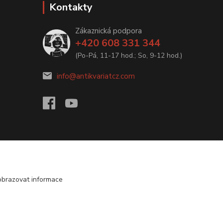
Kontakty
Zákaznická podpora
+420 608 331 344
(Po-Pá, 11-17 hod.; So, 9-12 hod.)
info@antikvariatcz.com
obrazovat informace