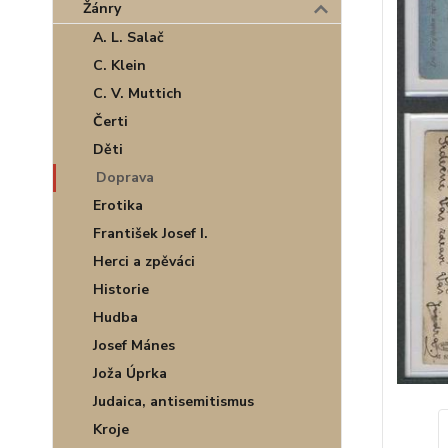
Žánry
A. L. Salač
C. Klein
C. V. Muttich
Čerti
Děti
Doprava
Erotika
František Josef I.
Herci a zpěváci
Historie
Hudba
Josef Mánes
Joža Úprka
Judaica, antisemitismus
Kroje