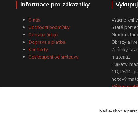
Informace pro zákazníky
Vykupu
O nás
Vzácné knihy
Obchodní podmínky
Staré pohled
Ochrana údajů
Grafiku star
Doprava a platba
Obrazy a kre
Kontakty
Známky, staré
Odstoupení od smlouvy
materiál.
Plakáty, map
CD, DVD, gr
notový mater
Výkup probí
dohodě.
Náš e-shop a partn