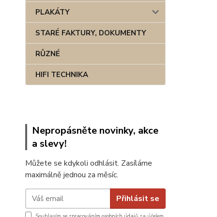
PLAKÁTY
STARÉ FAKTURY, DOKUMENTY
RŮZNÉ
HIFI TECHNIKA
Nepropásněte novinky, akce
a slevy!
Můžete se kdykoli odhlásit. Zasíláme
maximálně jednou za měsíc.
Přihlásit se
Souhlasím se
zpracováním osobních údajů
za účelem