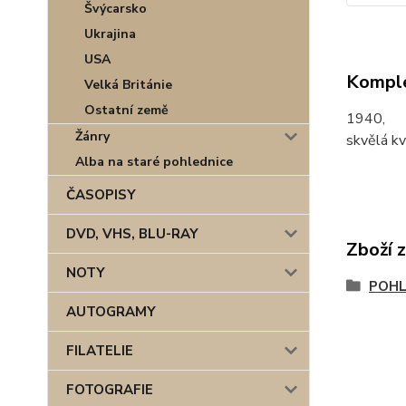
Švýcarsko
Ukrajina
USA
Komple
Velká Británie
Ostatní země
1940,
Žánry
skvělá kv
Alba na staré pohlednice
ČASOPISY
DVD, VHS, BLU-RAY
Zboží 
NOTY
POHL
AUTOGRAMY
FILATELIE
FOTOGRAFIE