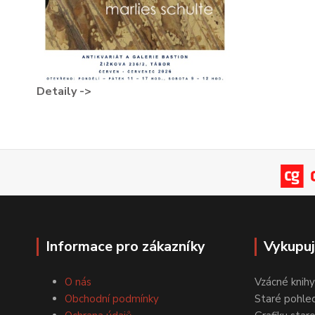
Detaily ->
Informace pro zákazníky
Vykupu
O nás
Vzácné knihy
Obchodní podmínky
Staré pohled