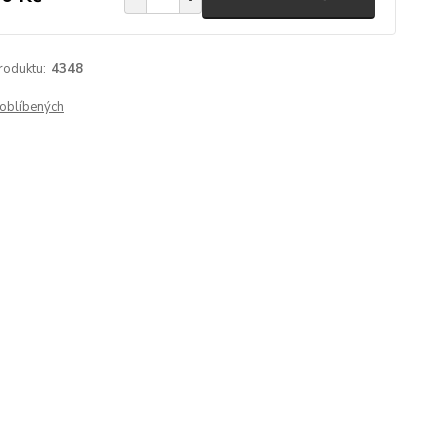
roduktu:
4348
oblíbených