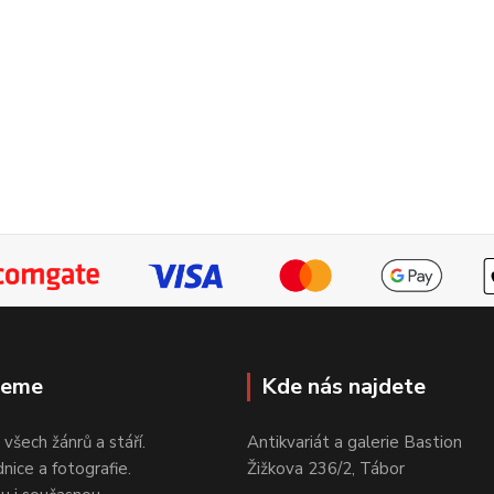
jeme
Kde nás najdete
 všech žánrů a stáří.
Antikvariát a galerie Bastion
nice a fotografie.
Žižkova 236/2, Tábor