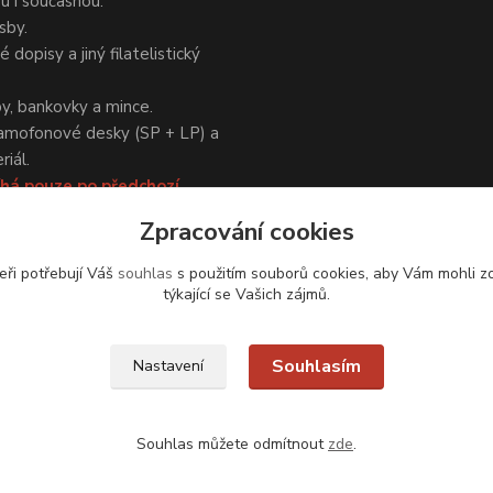
ou i současnou.
sby.
 dopisy a jiný filatelistický
y, bankovky a mince.
amofonové desky (SP + LP) a
iál.
há pouze po předchozí
Zpracování cookies
eři potřebují Váš
souhlas
s použitím souborů cookies, aby Vám mohli z
týkající se Vašich zájmů.
Upravit sběr cookies.
Souhlasím
Nastavení
Souhlas můžete odmítnout
zde
.