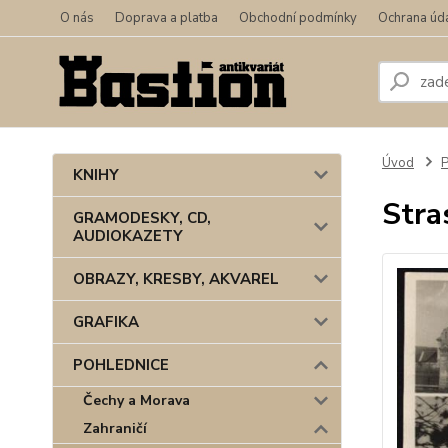
O nás
Doprava a platba
Obchodní podmínky
Ochrana úd
Úvod
KNIHY
Stra
GRAMODESKY, CD,
AUDIOKAZETY
OBRAZY, KRESBY, AKVAREL
GRAFIKA
POHLEDNICE
Čechy a Morava
Zahraničí