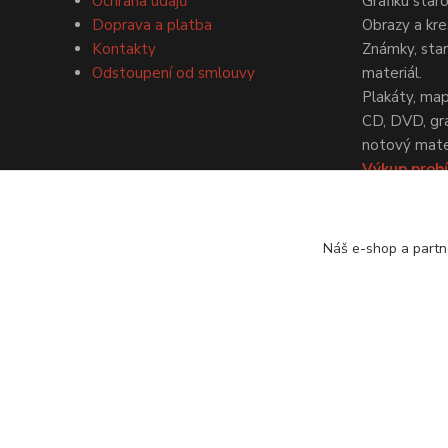
Ochrana údajů
Grafiku star
Doprava a platba
Obrazy a kre
Kontakty
Známky, staré
Odstoupení od smlouvy
materiál.
Plakáty, map
CD, DVD, gr
notový mater
Výkup probí
dohodě.
Náš e-shop a partn
© Antikvariát a galerie Bastion