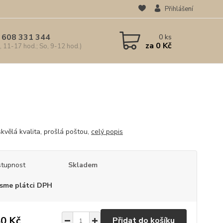
Přihlášení
 608 331 344
0
ks
za
0 Kč
, 11-17 hod.; So, 9-12 hod.)
skvělá kvalita, prošlá poštou,
celý popis
tupnost
Skladem
sme plátci DPH
0 Kč
Přidat do košíku