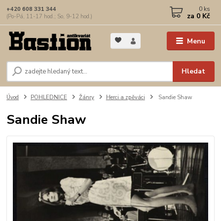
0
ks
+420 608 331 344
za
0 Kč
(Po-Pá, 11-17 hod.; So, 9-12 hod.)
Menu
Hledat
Úvod
POHLEDNICE
Žánry
Herci a zpěváci
Sandie Shaw
Sandie Shaw