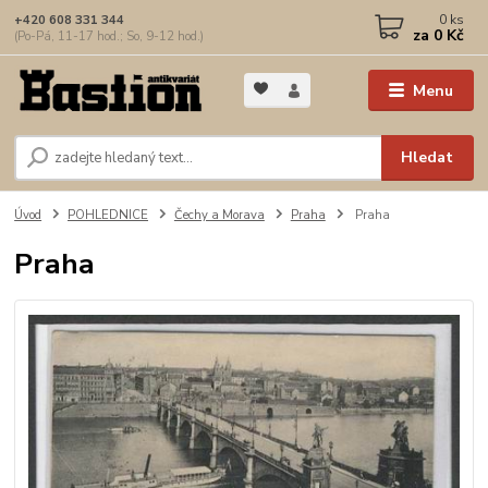
0
ks
+420 608 331 344
za
0 Kč
(Po-Pá, 11-17 hod.; So, 9-12 hod.)
Menu
Hledat
Úvod
POHLEDNICE
Čechy a Morava
Praha
Praha
Praha