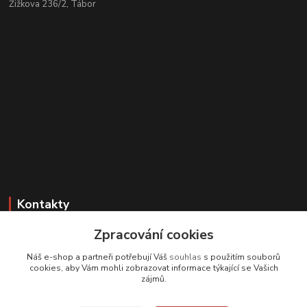
Žižkova 236/2, Tábor
Kontakty
Zpracování cookies
Zákaznická podpora
+420 608 331 344
Náš e-shop a partneři potřebují Váš
souhlas
s použitím souborů
(Po-Pá, 11-17 hod.; So, 9-12 hod.)
cookies, aby Vám mohli zobrazovat informace týkající se Vašich
zájmů.
info@antikvariatcz.com