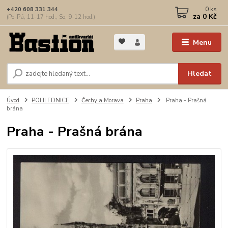
0
ks
+420 608 331 344
za
0 Kč
(Po-Pá, 11-17 hod.; So, 9-12 hod.)
Menu
Hledat
Úvod
POHLEDNICE
Čechy a Morava
Praha
Praha - Prašná
brána
Praha - Prašná brána