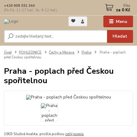
0
ks
+420 608 331 344
za
0 Kč
(Po-Pá, 11-17 hod.; So, 9-12 hod.)
Menu
Hledat
Úvod
POHLEDNICE
Čechy a Morava
Praha
Praha - poplach
před Českou spořitelnou
Praha - poplach před Českou
spořitelnou
1903 Slušná kvalita, prošlá poštou
celý popis