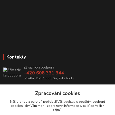
Kontakty
Zákaznická podpora
+420 608 331 344
(Po-Pá, 11-17 hod.; So, 9-12 hod.)
info@antikvariatcz.com
Zpracování cookies
Náš e-shop a partneři potřebují Váš
souhlas
s použitím souborů
cookies, aby Vám mohli zobrazovat informace týkající se Vašich
zájmů.