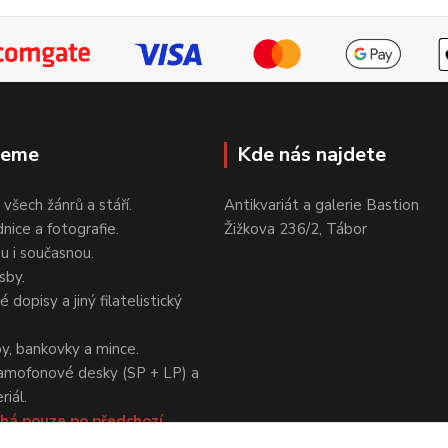
jeme
Kde nás najdete
 všech žánrů a stáří.
Antikvariát a galerie Bastion
nice a fotografie.
Žižkova 236/2, Tábor
ou i současnou.
sby.
 dopisy a jiný filatelistický
y, bankovky a mince.
amofonové desky (SP + LP) a
iál.
há pouze po předchozí