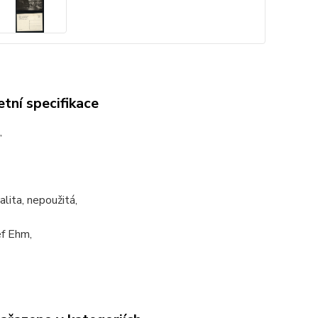
tní specifikace
,
alita, nepoužitá,
ef Ehm,