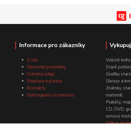
Informace pro zákazníky
Vykupu
O nás
Vzácné knihy
Obchodní podmínky
Staré pohled
Ochrana údajů
Grafiku star
Doprava a platba
Obrazy a kre
Kontakty
Známky, staré
Odstoupení od smlouvy
materiál.
Plakáty, map
CD, DVD, gr
notový mater
Výkup probí
dohodě.