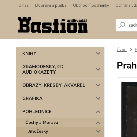
O nás
Doprava a platba
Obchodní podmínky
Ochrana úd
Úvod
KNIHY
Prah
GRAMODESKY, CD,
AUDIOKAZETY
OBRAZY, KRESBY, AKVAREL
GRAFIKA
POHLEDNICE
Čechy a Morava
Jihočeský