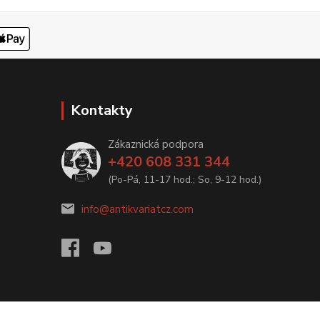
Kontakty
Zákaznická podpora
+420 608 331 344
(Po-Pá, 11-17 hod.; So, 9-12 hod.)
info@antikvariatcz.com