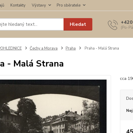
ajů
Kontakty
Výstavy
Pro sběratele
+420
Hledat
(Po-Pá
POHLEDNICE
Čechy a Morava
Praha
Praha - Malá Strana
a - Malá Strana
cca 196
Dos
Nej
45