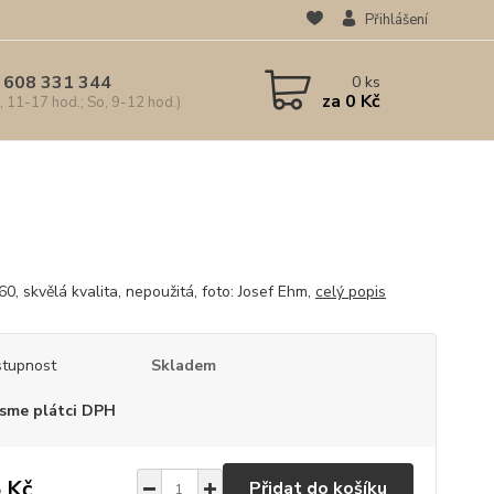
Přihlášení
 608 331 344
0
ks
za
0 Kč
, 11-17 hod.; So, 9-12 hod.)
0, skvělá kvalita, nepoužitá, foto: Josef Ehm,
celý popis
tupnost
Skladem
sme plátci DPH
 Kč
Přidat do košíku