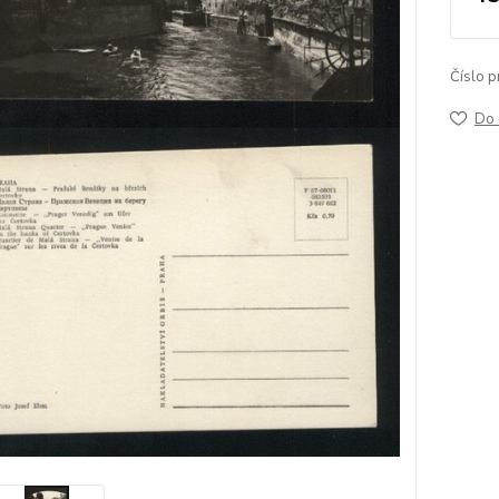
Číslo p
Do 