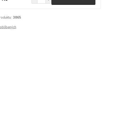
roduktu:
3865
oblíbených