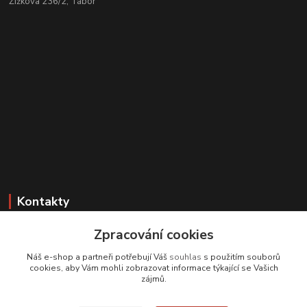
Žižkova 236/2, Tábor
Kontakty
Zákaznická podpora
Zpracování cookies
+420 608 331 344
Náš e-shop a partneři potřebují Váš
souhlas
s použitím souborů
(Po-Pá, 11-17 hod.; So, 9-12 hod.)
cookies, aby Vám mohli zobrazovat informace týkající se Vašich
zájmů.
info@antikvariatcz.com