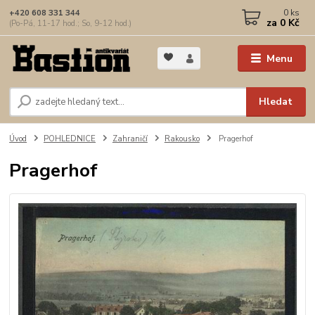
0
ks
+420 608 331 344
za
0 Kč
(Po-Pá, 11-17 hod.; So, 9-12 hod.)
Menu
Hledat
Úvod
POHLEDNICE
Zahraničí
Rakousko
Pragerhof
Pragerhof