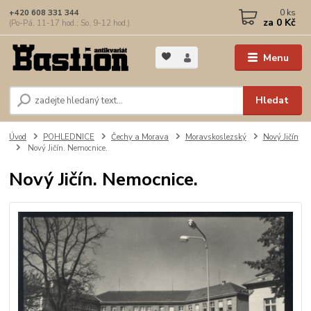
0
ks
+420 608 331 344
za
0 Kč
(Po-Pá, 11-17 hod.; So, 9-12 hod.)
Menu
Hledat
Úvod
POHLEDNICE
Čechy a Morava
Moravskoslezský
Nový Jičín
Nový Jičín. Nemocnice.
Nový Jičín. Nemocnice.