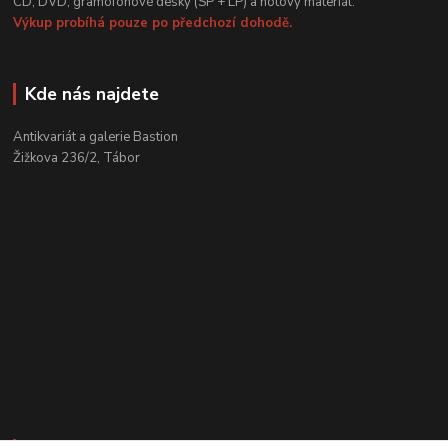
CD, DVD, gramofonové desky (SP + LP) a notový materiál.
Výkup probíhá pouze po předchozí dohodě.
Kde nás najdete
Antikvariát a galerie Bastion
Žižkova 236/2, Tábor