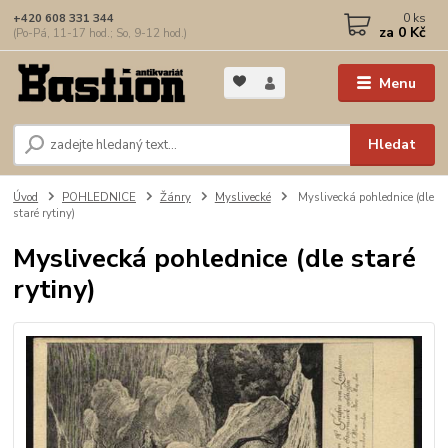
0
ks
+420 608 331 344
za
0 Kč
(Po-Pá, 11-17 hod.; So, 9-12 hod.)
Menu
Hledat
Úvod
POHLEDNICE
Žánry
Myslivecké
Myslivecká pohlednice (dle
staré rytiny)
Myslivecká pohlednice (dle staré
rytiny)