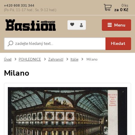
0
ks
+420 608 331 344
za
0 Kč
(Po-Pá, 11-17 hod.; So, 9-12 hod.)
Menu
Hledat
Úvod
POHLEDNICE
Zahraničí
Itálie
Milano
Milano