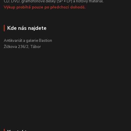
CD, DVD, gramofonové desky (SP + LP) a notový materiál.
Výkup probíhá pouze po předchozí dohodě.
Kde nás najdete
Antikvariát a galerie Bastion
Žižkova 236/2, Tábor