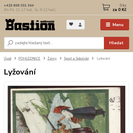
0
ks
+420 608 331 344
za
0 Kč
(Po-Pá, 11-17 hod.; So, 9-12 hod.)
Menu
Hledat
Úvod
POHLEDNICE
Žánry
Sport a Sokolské
Lyžování
Lyžování