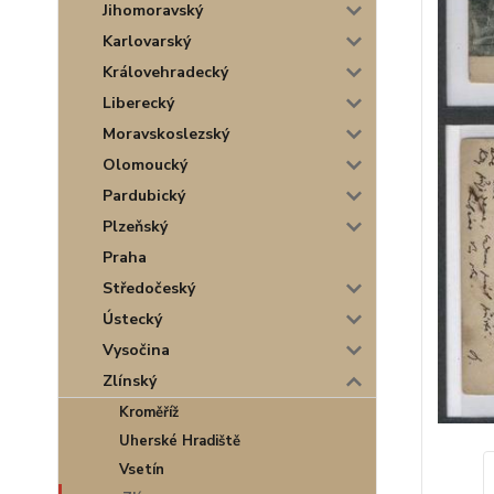
Jihomoravský
Karlovarský
Královehradecký
Liberecký
Moravskoslezský
Olomoucký
Pardubický
Plzeňský
Praha
Středočeský
Ústecký
Vysočina
Zlínský
Kroměříž
Uherské Hradiště
Vsetín