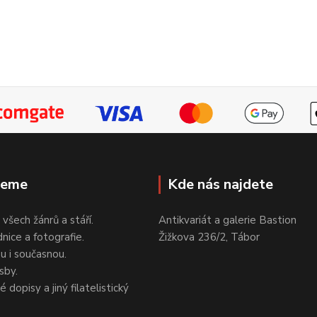
jeme
Kde nás najdete
 všech žánrů a stáří.
Antikvariát a galerie Bastion
nice a fotografie.
Žižkova 236/2, Tábor
ou i současnou.
sby.
 dopisy a jiný filatelistický