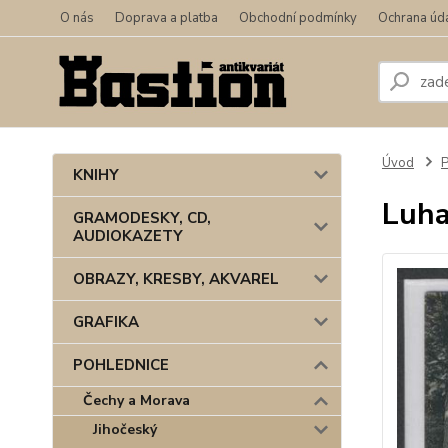
O nás
Doprava a platba
Obchodní podmínky
Ochrana úd
Úvod
KNIHY
Luha
GRAMODESKY, CD,
AUDIOKAZETY
OBRAZY, KRESBY, AKVAREL
GRAFIKA
POHLEDNICE
Čechy a Morava
Jihočeský