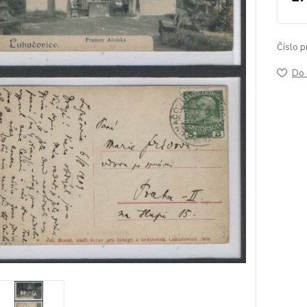
Číslo p
Do 