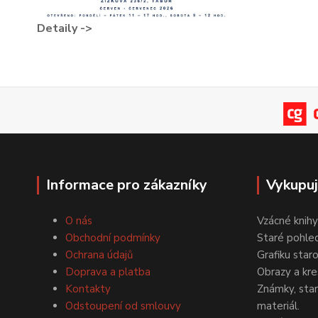
Detaily ->
Informace pro zákazníky
Vykupu
O nás
Vzácné knihy
Obchodní podmínky
Staré pohled
Ochrana údajů
Grafiku star
Doprava a platba
Obrazy a kre
Kontakty
Známky, staré
Odstoupení od smlouvy
materiál.