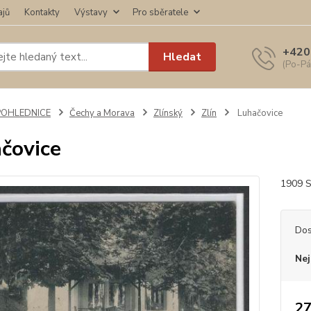
ajů
Kontakty
Výstavy
Pro sběratele
+420
Hledat
(Po-Pá
POHLEDNICE
Čechy a Morava
Zlínský
Zlín
Luhačovice
čovice
1909 S
Dos
Nej
27