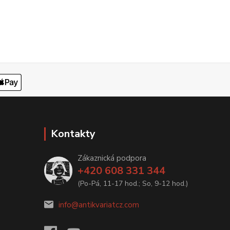
Kontakty
Zákaznická podpora
+420 608 331 344
(Po-Pá, 11-17 hod.; So, 9-12 hod.)
info@antikvariatcz.com