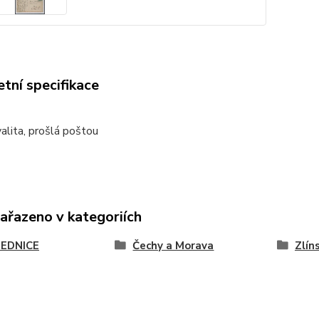
tní specifikace
alita, prošlá poštou
zařazeno v kategoriích
EDNICE
Čechy a Morava
Zlín