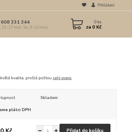
Přihlášení
 608 331 344
0
ks
za
0 Kč
, 11-17 hod.; So, 9-12 hod.)
kvělá kvalita, prošlá poštou
celý popis
tupnost
Skladem
sme plátci DPH
0 Kč
Přidat do košíku