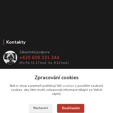
Kontakty
Zákaznická podpora
+420 608 331 344
(Po-Pá, 11-17 hod.; So, 9-12 hod.)
info@antikvariatcz.com
Zpracování cookies
Náš e-shop a partneři potřebují Váš
souhlas
s použitím souborů
cookies, aby Vám mohli zobrazovat informace týkající se Vašich
zájmů.
Upravit sběr cookies.
Souhlasím
Nastavení