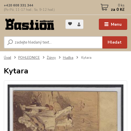
0
ks
+420 608 331 344
za
0 Kč
(Po-Pá, 11-17 hod.; So, 9-12 hod.)
Menu
Hledat
Úvod
POHLEDNICE
Žánry
Hudba
Kytara
Kytara