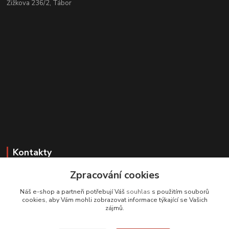
Žižkova 236/2, Tábor
Kontakty
Zpracování cookies
Zákaznická podpora
+420 608 331 344
Náš e-shop a partneři potřebují Váš
souhlas
s použitím souborů
(Po-Pá, 11-17 hod.; So, 9-12 hod.)
cookies, aby Vám mohli zobrazovat informace týkající se Vašich
zájmů.
info@antikvariatcz.com