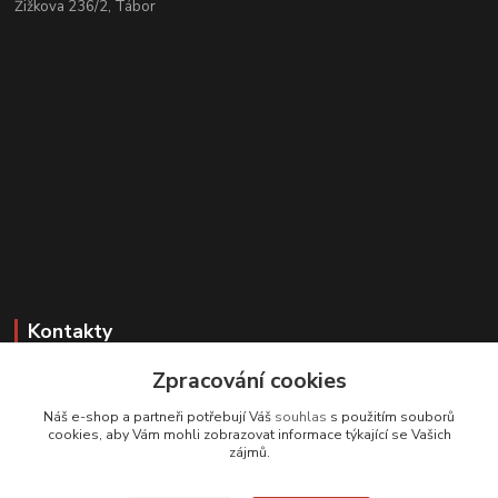
Žižkova 236/2, Tábor
Kontakty
Zpracování cookies
Zákaznická podpora
+420 608 331 344
Náš e-shop a partneři potřebují Váš
souhlas
s použitím souborů
(Po-Pá, 11-17 hod.; So, 9-12 hod.)
cookies, aby Vám mohli zobrazovat informace týkající se Vašich
zájmů.
info@antikvariatcz.com