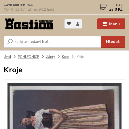
0
ks
+420 608 331 344
za
0 Kč
(Po-Pá, 11-17 hod.; So, 9-12 hod.)
Menu
Hledat
Úvod
POHLEDNICE
Žánry
Kroje
Kroje
Kroje