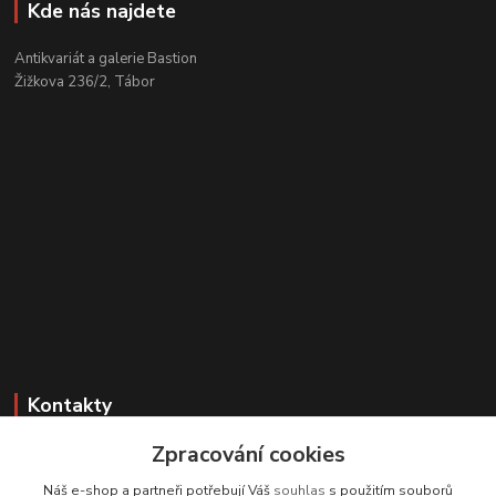
Kde nás najdete
Antikvariát a galerie Bastion
Žižkova 236/2, Tábor
Kontakty
Zpracování cookies
Zákaznická podpora
+420 608 331 344
Náš e-shop a partneři potřebují Váš
souhlas
s použitím souborů