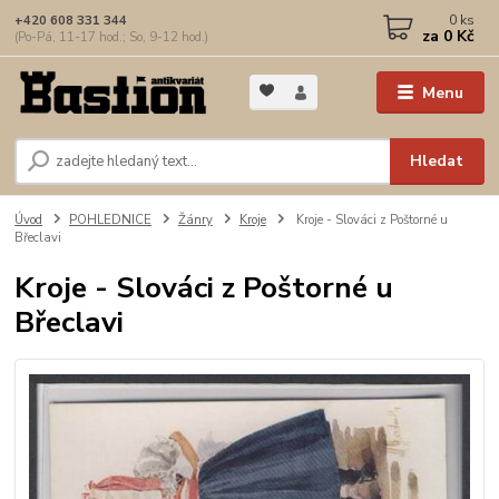
0
ks
+420 608 331 344
za
0 Kč
(Po-Pá, 11-17 hod.; So, 9-12 hod.)
Menu
Hledat
Úvod
POHLEDNICE
Žánry
Kroje
Kroje - Slováci z Poštorné u
Břeclavi
Kroje - Slováci z Poštorné u
Břeclavi