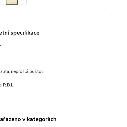
tní specifikace
,
alita, neprošlá poštou,
 R.B.L.
zařazeno v kategoriích