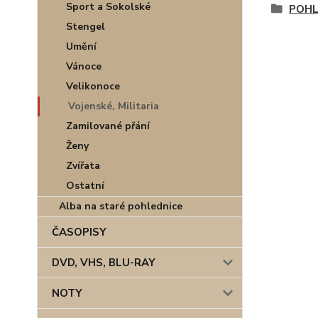
Sport a Sokolské
POHL
Stengel
Umění
Vánoce
Velikonoce
Vojenské, Militaria
Zamilované přání
Ženy
Zvířata
Ostatní
Alba na staré pohlednice
ČASOPISY
DVD, VHS, BLU-RAY
NOTY