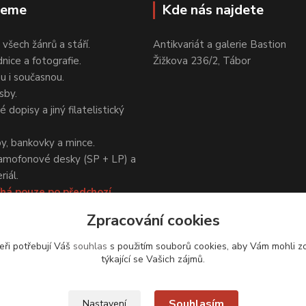
jeme
Kde nás najdete
 všech žánrů a stáří.
Antikvariát a galerie Bastion
nice a fotografie.
Žižkova 236/2, Tábor
ou i současnou.
sby.
 dopisy a jiný filatelistický
y, bankovky a mince.
amofonové desky (SP + LP) a
iál.
há pouze po předchozí
Zpracování cookies
eři potřebují Váš
souhlas
s použitím souborů cookies, aby Vám mohli z
týkající se Vašich zájmů.
Upravit sběr cookies.
Souhlasím
Nastavení