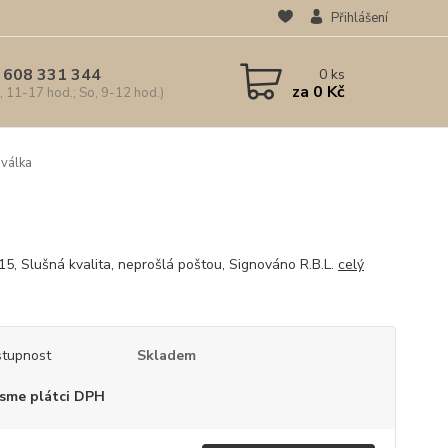
Přihlášení
 608 331 344
0
ks
za
0 Kč
, 11-17 hod.; So, 9-12 hod.)
 válka
15, Slušná kvalita, neprošlá poštou, Signováno R.B.L.
celý
tupnost
Skladem
sme plátci DPH