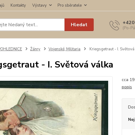
ajů
Kontakty
Výstavy
Pro sběratele
+420
Hledat
(Po-Pá
POHLEDNICE
Žánry
Vojenské, Militaria
Kriegsgetraut - I. Světová
gsgetraut - I. Světová válka
cca 19
popis
Dos
Nej