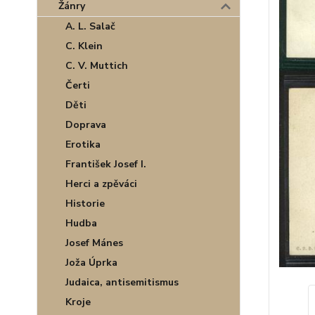
Žánry
A. L. Salač
C. Klein
C. V. Muttich
Čerti
Děti
Doprava
Erotika
František Josef I.
Herci a zpěváci
Historie
Hudba
Josef Mánes
Joža Úprka
Judaica, antisemitismus
Kroje