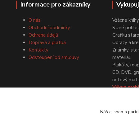
Informace pro zákazníky
Vykupu
O nás
Vzácné knihy
Obchodní podmínky
Staré pohled
Ochrana údajů
Grafiku star
Doprava a platba
Obrazy a kre
Kontakty
Známky, staré
Odstoupení od smlouvy
materiál.
Plakáty, map
CD, DVD, gr
notový mater
Výkup probí
dohodě.
Náš e-shop a partn