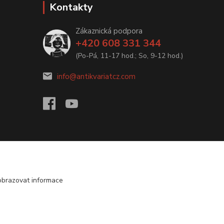
Kontakty
Zákaznická podpora
+420 608 331 344
(Po-Pá, 11-17 hod.; So, 9-12 hod.)
info@antikvariatcz.com
obrazovat informace