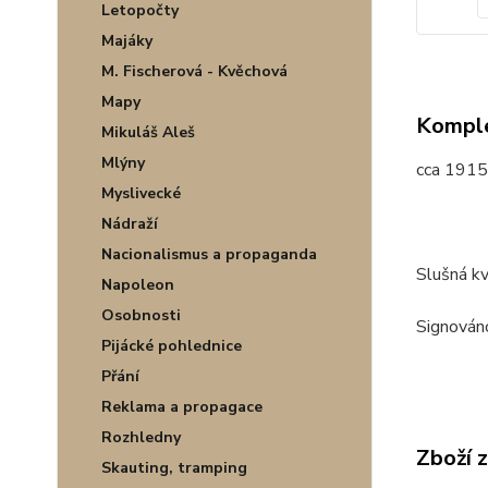
Letopočty
Majáky
M. Fischerová - Kvěchová
Mapy
Komple
Mikuláš Aleš
Mlýny
cca 1915
Myslivecké
Nádraží
Nacionalismus a propaganda
Slušná kv
Napoleon
Osobnosti
Signováno
Pijácké pohlednice
Přání
Reklama a propagace
Rozhledny
Zboží 
Skauting, tramping