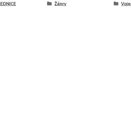
EDNICE
Žánry
Voje