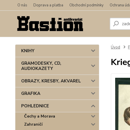
O nás
Doprava a platba
Obchodní podmínky
Ochrana úd
Úvod
KNIHY
Krie
GRAMODESKY, CD,
AUDIOKAZETY
OBRAZY, KRESBY, AKVAREL
GRAFIKA
POHLEDNICE
Čechy a Morava
Zahraničí