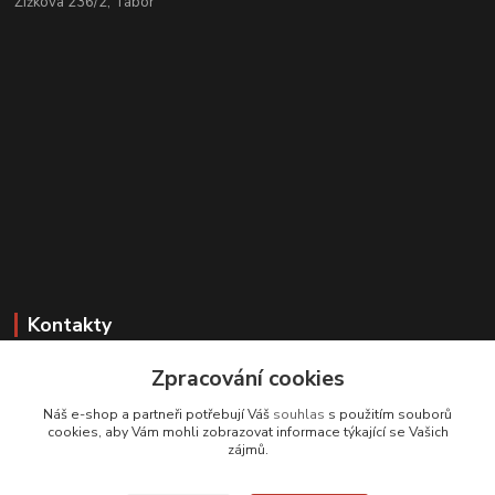
Žižkova 236/2, Tábor
Kontakty
Zákaznická podpora
Zpracování cookies
+420 608 331 344
Náš e-shop a partneři potřebují Váš
souhlas
s použitím souborů
(Po-Pá, 11-17 hod.; So, 9-12 hod.)
cookies, aby Vám mohli zobrazovat informace týkající se Vašich
zájmů.
info@antikvariatcz.com