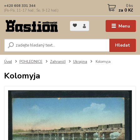
0
ks
+420 608 331 344
za
0 Kč
(Po-Pá, 11-17 hod.; So, 9-12 hod.)
Menu
Hledat
Úvod
POHLEDNICE
Zahraničí
Ukrajina
Kolomyja
Kolomyja