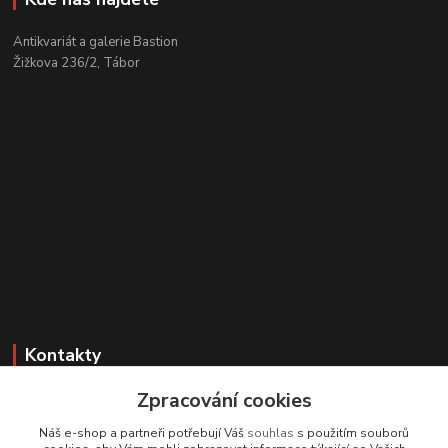
Antikvariát a galerie Bastion
Žižkova 236/2, Tábor
Kontakty
Zpracování cookies
Zákaznická podpora
+420 608 331 344
Náš e-shop a partneři potřebují Váš
souhlas
s použitím souborů
(Po-Pá, 11-17 hod.; So, 9-12 hod.)