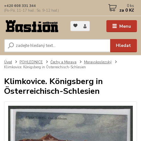
0
ks
+420 608 331 344
za
0 Kč
(Po-Pá, 11-17 hod.; So, 9-12 hod.)
Menu
Hledat
Úvod
POHLEDNICE
Čechy a Morava
Moravskoslezský
Klimkovice. Königsberg in Österreichisch-Schlesien
Klimkovice. Königsberg in
Österreichisch-Schlesien