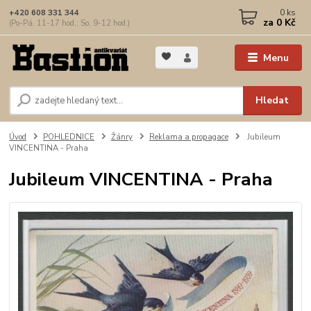
0
ks
+420 608 331 344
za
0 Kč
(Po-Pá, 11-17 hod.; So, 9-12 hod.)
Menu
Hledat
Úvod
POHLEDNICE
Žánry
Reklama a propagace
Jubileum
VINCENTINA - Praha
Jubileum VINCENTINA - Praha