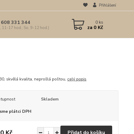
Přihlášení
 608 331 344
0
ks
za
0 Kč
, 11-17 hod.; So, 9-12 hod.)
30, skvělá kvalita, neprošlá poštou,
celý popis
tupnost
Skladem
sme plátci DPH
0 Kč
Přidat do košíku