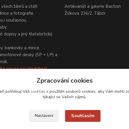
 všech žánrů a stáří.
Antikvariát a galerie Bastion
nice a fotografie.
Žižkova 236/2, Tábor
ou i současnou.
sby.
 dopisy a jiný filatelistický
y, bankovky a mince.
amofonové desky (SP + LP) a
iál.
há pouze po předchozí
Zpracování cookies
eři potřebují Váš
souhlas
s použitím souborů cookies, aby Vám mohli z
týkající se Vašich zájmů.
Upravit sběr cookies.
Souhlasím
Nastavení