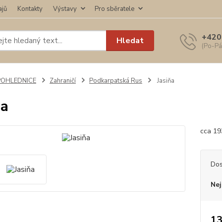
ajů
Kontakty
Výstavy
Pro sběratele
+420
Hledat
(Po-Pá
POHLEDNICE
Zahraničí
Podkarpatská Rus
Jasiňa
ňa
cca 19
Dos
Nej
13