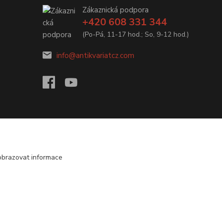
Zákaznická podpora
+420 608 331 344
(Po-Pá, 11-17 hod.; So, 9-12 hod.)
info@antikvariatcz.com
obrazovat informace