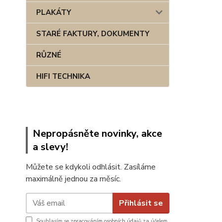
PLAKÁTY
STARÉ FAKTURY, DOKUMENTY
RŮZNÉ
HIFI TECHNIKA
Nepropásněte novinky, akce
a slevy!
Můžete se kdykoli odhlásit. Zasíláme
maximálně jednou za měsíc.
Přihlásit se
Souhlasím se
zpracováním osobních údajů
za účelem