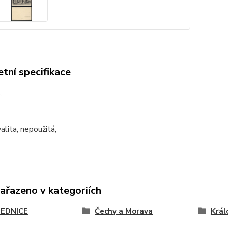
tní specifikace
,
alita, nepoužitá,
zařazeno v kategoriích
EDNICE
Čechy a Morava
Král