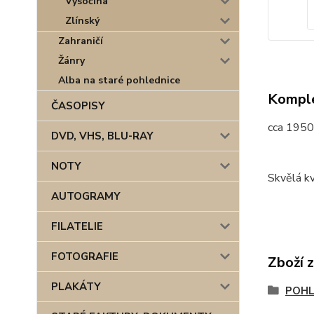
Vysočina
Zlínský
Zahraničí
Žánry
Alba na staré pohlednice
Komple
ČASOPISY
cca 1950
DVD, VHS, BLU-RAY
NOTY
Skvělá kv
AUTOGRAMY
FILATELIE
FOTOGRAFIE
Zboží 
PLAKÁTY
POHL