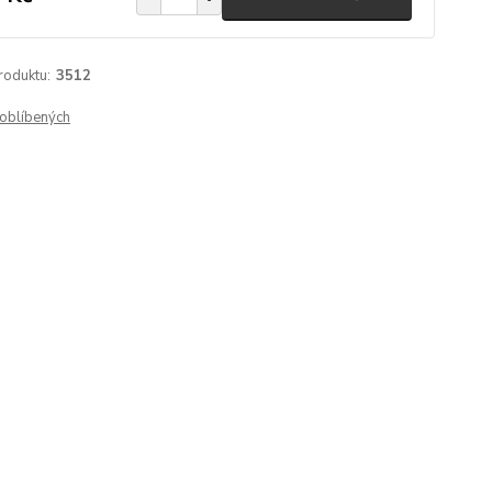
roduktu:
3512
oblíbených