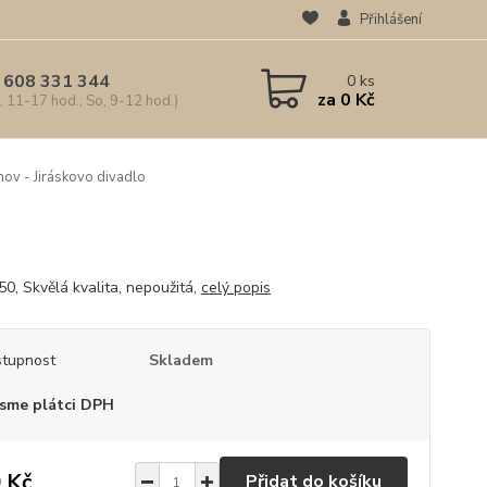
Přihlášení
 608 331 344
0
ks
za
0 Kč
, 11-17 hod.; So, 9-12 hod.)
ov - Jiráskovo divadlo
50, Skvělá kvalita, nepoužitá,
celý popis
tupnost
Skladem
sme plátci DPH
 Kč
Přidat do košíku