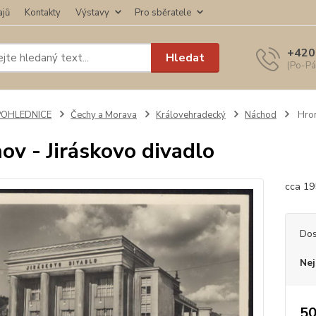
ajů
Kontakty
Výstavy
Pro sběratele
+420
Hledat
(Po-Pá
POHLEDNICE
Čechy a Morava
Královehradecký
Náchod
Hron
ov - Jiráskovo divadlo
cca 19
Dos
Nej
50