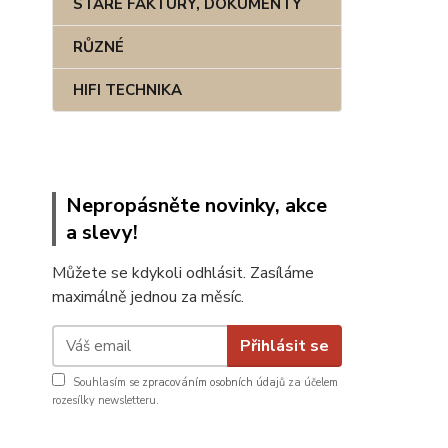
STARÉ FAKTURY, DOKUMENTY
RŮZNÉ
HIFI TECHNIKA
Nepropásněte novinky, akce
a slevy!
Můžete se kdykoli odhlásit. Zasíláme
maximálně jednou za měsíc.
Přihlásit se
Souhlasím se
zpracováním osobních údajů
za účelem
rozesílky newsletteru.