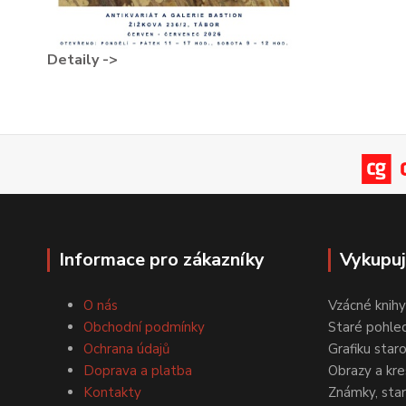
Detaily ->
Informace pro zákazníky
Vykupu
O nás
Vzácné knihy
Obchodní podmínky
Staré pohled
Ochrana údajů
Grafiku star
Doprava a platba
Obrazy a kre
Kontakty
Známky, staré