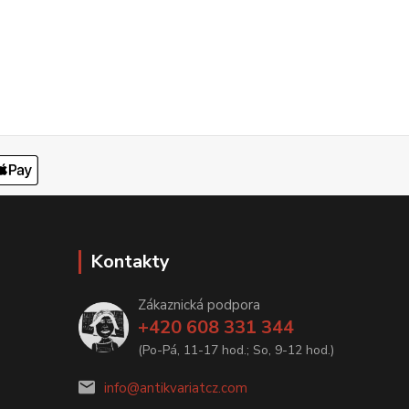
Kontakty
Zákaznická podpora
+420 608 331 344
(Po-Pá, 11-17 hod.; So, 9-12 hod.)
info@antikvariatcz.com