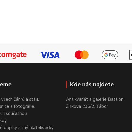
jeme
Kde nás najdete
 všech žánrů a stáří.
Antikvariát a galerie Bastion
nice a fotografie.
Žižkova 236/2, Tábor
ou i současnou.
sby.
 dopisy a jiný filatelistický