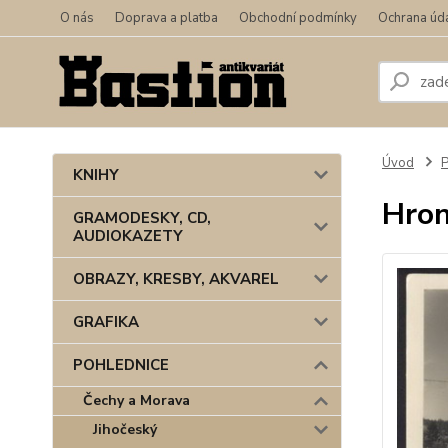
O nás
Doprava a platba
Obchodní podmínky
Ochrana úd
Úvod
KNIHY
Hron
GRAMODESKY, CD,
AUDIOKAZETY
OBRAZY, KRESBY, AKVAREL
GRAFIKA
POHLEDNICE
Čechy a Morava
Jihočeský