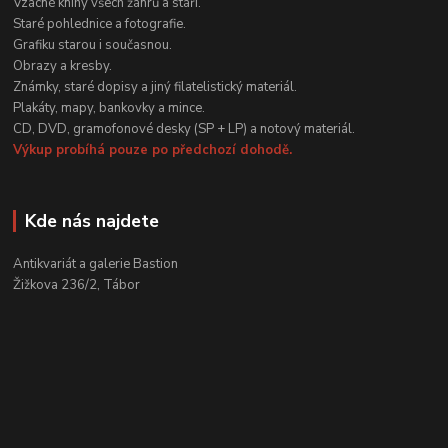
Vzácné knihy všech žánrů a stáří.
Staré pohlednice a fotografie.
Grafiku starou i současnou.
Obrazy a kresby.
Známky, staré dopisy a jiný filatelistický materiál.
Plakáty, mapy, bankovky a mince.
CD, DVD, gramofonové desky (SP + LP) a notový materiál.
Výkup probíhá pouze po předchozí dohodě.
Kde nás najdete
Antikvariát a galerie Bastion
Žižkova 236/2, Tábor