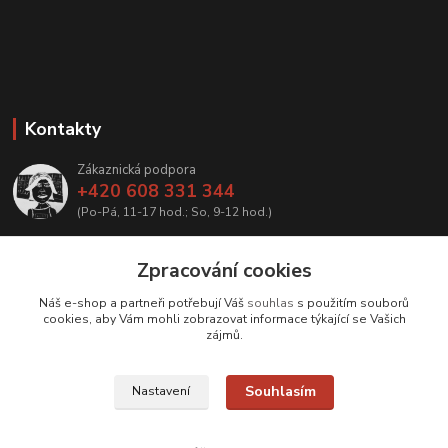
Kontakty
Zákaznická podpora
+420 608 331 344
(Po-Pá, 11-17 hod.; So, 9-12 hod.)
info@antikvariatcz.com
Zpracování cookies
Náš e-shop a partneři potřebují Váš
souhlas
s použitím souborů
cookies, aby Vám mohli zobrazovat informace týkající se Vašich
zájmů.
Upravit sběr cookies.
Souhlasím
Nastavení
© Antikvariát a galerie Bastion