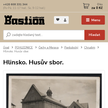
0
ks
+420 608 331 344
za
0 Kč
(Po-Pá, 11-17 hod.; So, 9-12 hod.)
Menu
Hledat
Úvod
POHLEDNICE
Čechy a Morava
Pardubický
Chrudim
Hlinsko. Husův sbor.
Hlinsko. Husův sbor.