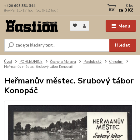
0
ks
+420 608 331 344
za
0 Kč
(Po-Pá, 11-17 hod.; So, 9-12 hod.)
Menu
Hledat
Úvod
POHLEDNICE
Čechy a Morava
Pardubický
Chrudim
Heřmanův městec. Srubový tábor Konopáč
Heřmanův městec. Srubový tábor
Konopáč