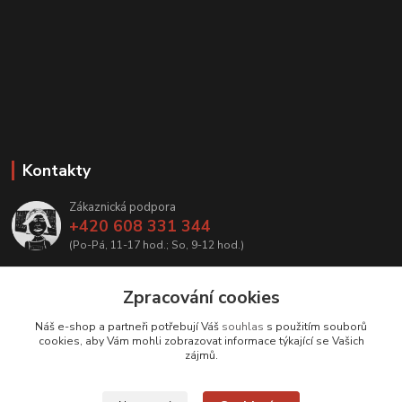
Kontakty
Zákaznická podpora
+420 608 331 344
(Po-Pá, 11-17 hod.; So, 9-12 hod.)
info@antikvariatcz.com
Zpracování cookies
Náš e-shop a partneři potřebují Váš
souhlas
s použitím souborů
cookies, aby Vám mohli zobrazovat informace týkající se Vašich
zájmů.